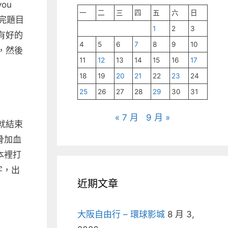
you
一
二
三
四
五
六
日
看完題目
1
2
3
有好的
4
5
6
7
8
9
10
，然後
11
12
13
14
15
16
17
18
19
20
21
22
23
24
25
26
27
28
29
30
31
« 7 月
9 月 »
就結束
骨加血
本裡打
字，出
近期文章
大阪自由行 – 環球影城
8 月 3,