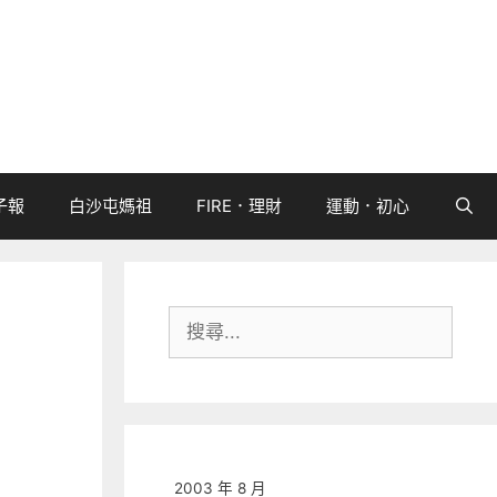
子報
白沙屯媽祖
FIRE．理財
運動．初心
搜
尋:
2003 年 8 月