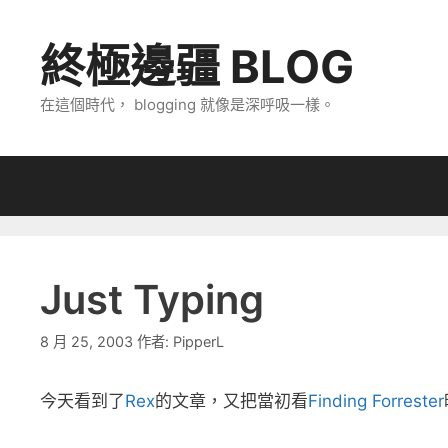
跳
至
終極邊疆 BLOG
主
要
在這個時代， blogging 就像是深呼吸一樣。
內
容
Just Typing
8 月 25, 2003
作者:
PipperL
今天看到了
Rex
的文章，又把當初看
Finding Forrester