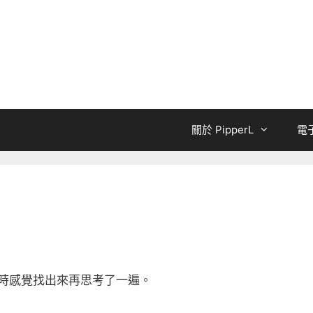
關於 PipperL
電
時感覺找出來再思考了一遍。