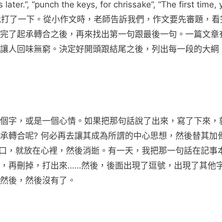
r.”, “punch the keys, for chrissake”, “The first time, 
字句時，好像被重重地打了一下。從小作文時，老師告訴我們，作文要先審題，
完了起承轉合之後，再來找出第一句跟最後一句。一篇文章
讓人回味無窮。決定好開頭跟結尾之後，列出每一段的大綱
個字，或是一個心情。如果把那句話說了出來，寫了下來，
承轉合呢? 何必再去讓其成為所謂的中心思想，然後替其加
了口，就放在心裡，然後消逝。有一天，我把那一句話在記事
，再刪掉，打出來……然後，後面出現了逗號，出現了其他
然後，然後沒有了。