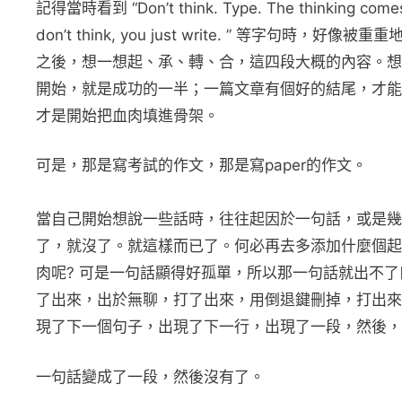
記得當時看到 “Don’t think. Type. The thinking comes late
don’t think, you just write. ” 等
之後，想一想起、承、轉、合，這四段大概的內容。想
開始，就是成功的一半；一篇文章有個好的結尾，才能
才是開始把血肉填進骨架。
可是，那是寫考試的作文，那是寫paper的作文。
當自己開始想說一些話時，往往起因於一句話，或是幾
了，就沒了。就這樣而已了。何必再去多添加什麼個起
肉呢? 可是一句話顯得好孤單，所以那一句話就出不
了出來，出於無聊，打了出來，用倒退鍵刪掉，打出來
現了下一個句子，出現了下一行，出現了一段，然後，
一句話變成了一段，然後沒有了。