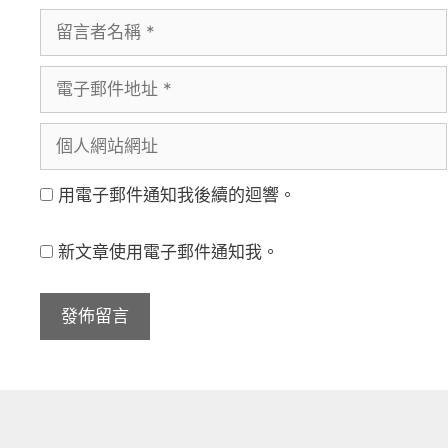
留
言
電
者
子
名
個
郵
稱
人
件
用電子郵件通知我後續的迴響。
網
地
站
址
新文章使用電子郵件通知我。
網
址