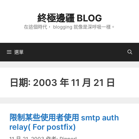
跳
至
終極邊疆 BLOG
主
在這個時代， blogging 就像是深呼吸一樣。
要
內
容
選單
日期:
2003 年 11 月 21 日
限制某些使用者使用 smtp auth
relay( For postfix)
11 月 21, 2003
作者:
PipperL