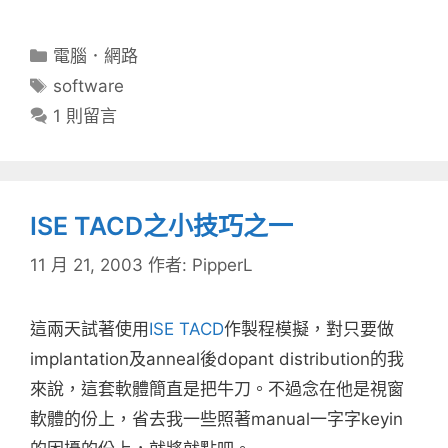
分
電腦．網路
類
標
software
籤
1 則留言
ISE TACD之小技巧之一
11 月 21, 2003
作者:
PipperL
這兩天試著使用
ISE TACD
作製程模擬，對只要做
implantation及anneal後dopant distribution的我
來說，這套軟體簡直是把牛刀。不過念在他是視窗
軟體的份上，省去我一些照著manual一字字keyin