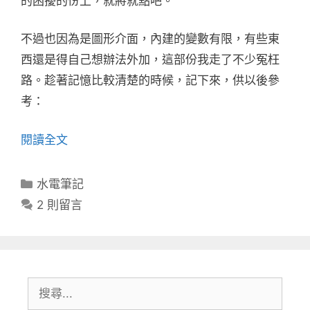
的困擾的份上，就將就點吧。
不過也因為是圖形介面，內建的變數有限，有些東
西還是得自己想辦法外加，這部份我走了不少冤枉
路。趁著記憶比較清楚的時候，記下來，供以後參
考：
閱讀全文
分
水電筆記
類
2 則留言
搜
尋: