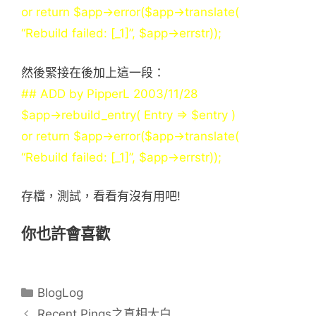
or return $app->error($app->translate(
“Rebuild failed: [_1]”, $app->errstr));
然後緊接在後加上這一段：
## ADD by PipperL 2003/11/28
$app->rebuild_entry( Entry => $entry )
or return $app->error($app->translate(
“Rebuild failed: [_1]”, $app->errstr));
存檔，測試，看看有沒有用吧!
你也許會喜歡
分
BlogLog
類
Recent Pings之真相大白