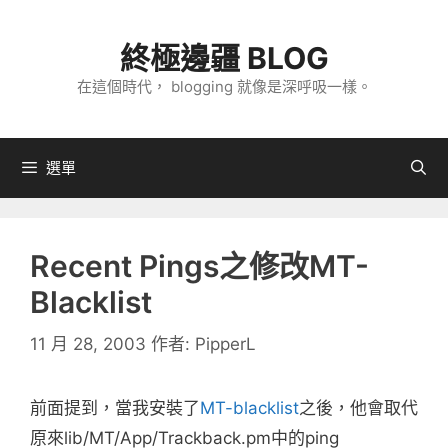
跳
至
終極邊疆 BLOG
主
在這個時代， blogging 就像是深呼吸一樣。
要
內
容
選單
Recent Pings之修改MT-
Blacklist
11 月 28, 2003
作者:
PipperL
前面提到，當我安裝了
MT-blacklist
之後，他會取代
原來lib/MT/App/Trackback.pm中的ping