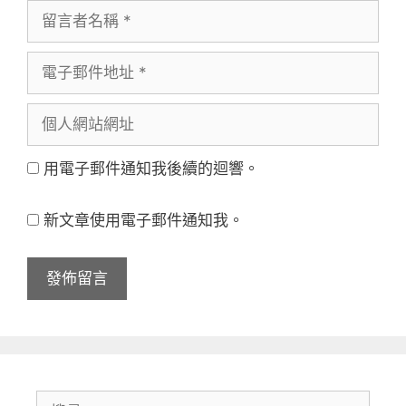
留
言
電
者
子
名
個
郵
稱
人
件
用電子郵件通知我後續的迴響。
網
地
站
址
新文章使用電子郵件通知我。
網
址
搜