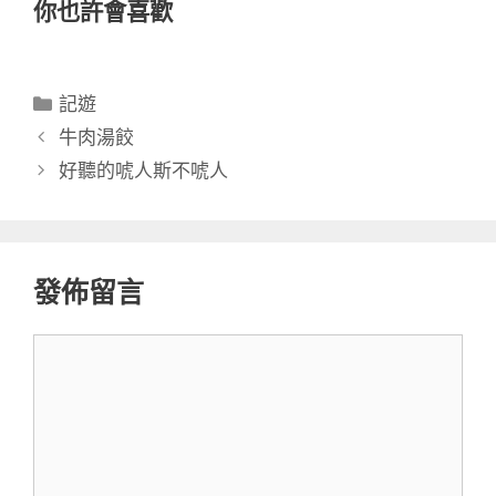
你也許會喜歡
分
記遊
類
牛肉湯餃
好聽的唬人斯不唬人
發佈留言
留
言