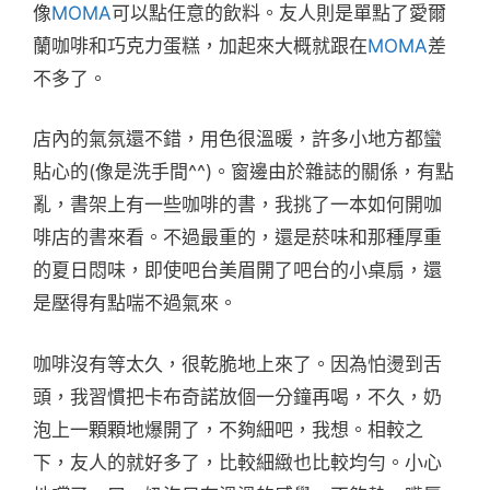
像
MOMA
可以點任意的飲料。友人則是單點了愛爾
蘭咖啡和巧克力蛋糕，加起來大概就跟在
MOMA
差
不多了。
店內的氣氛還不錯，用色很溫暖，許多小地方都蠻
貼心的(像是洗手間^^)。窗邊由於雜誌的關係，有點
亂，書架上有一些咖啡的書，我挑了一本如何開咖
啡店的書來看。不過最重的，還是菸味和那種厚重
的夏日悶味，即使吧台美眉開了吧台的小桌扇，還
是壓得有點喘不過氣來。
咖啡沒有等太久，很乾脆地上來了。因為怕燙到舌
頭，我習慣把卡布奇諾放個一分鐘再喝，不久，奶
泡上一顆顆地爆開了，不夠細吧，我想。相較之
下，友人的就好多了，比較細緻也比較均勻。小心