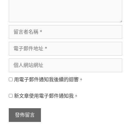
留
言
電
者
子
名
個
郵
稱
人
件
用電子郵件通知我後續的迴響。
網
地
站
址
新文章使用電子郵件通知我。
網
址