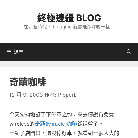
跳
至
終極邊疆 BLOG
主
在這個時代， blogging 就像是深呼吸一樣。
要
內
容
選單
奇蹟咖啡
12 月 9, 2003
作者:
PipperL
今天匆匆地訂了下午茶之約，來去傳說有免費
wireless的
奇蹟(Miracle)咖啡
踩踩盤子。
一到了店門口，還沒停好車，就看到一張大大的