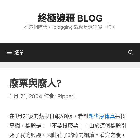
跳
至
終極邊疆 BLOG
主
在這個時代， blogging 就像是深呼吸一樣。
要
內
容
選單
廢票與廢人?
1 月 21, 2004
作者:
PipperL
在1月21號的蘋果日報A9版，看到
趙少康傳真
這個
專欄，標題是：「不要投廢票」。由於這個標題引
起了我的興趣，因此花了點時間細讀。看完之後，