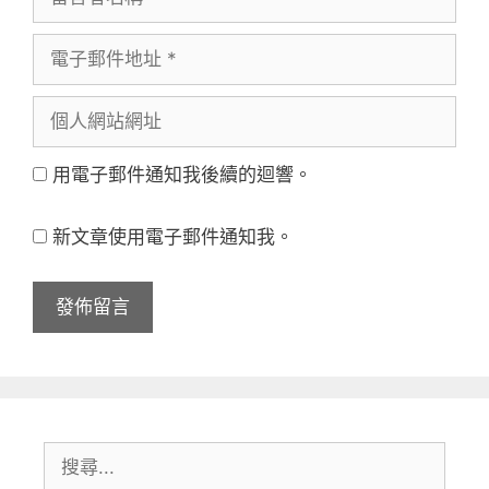
言
電
者
子
名
個
郵
稱
人
件
用電子郵件通知我後續的迴響。
網
地
站
址
新文章使用電子郵件通知我。
網
址
搜