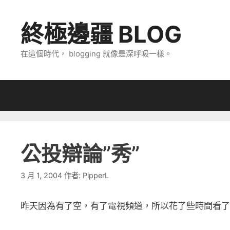
跳
至
終極邊疆 BLOG
主
要
在這個時代， blogging 就像是深呼吸一樣。
內
容
公投辯論”秀”
3 月 1, 2004
作者:
PipperL
昨天因為有了空，有了電視頻道，所以花了些時間看了