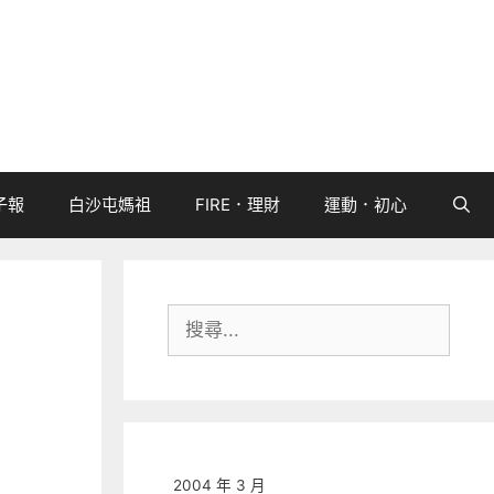
子報
白沙屯媽祖
FIRE．理財
運動．初心
搜
尋:
2004 年 3 月