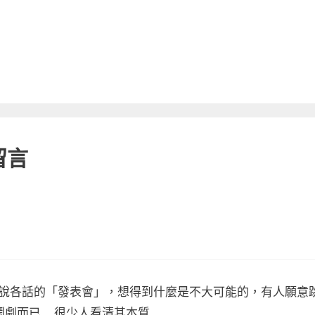
留言
說各話的「發表會」，想得到什麼是不大可能的，有人願意
鬧劇而已….很少人看清其本質