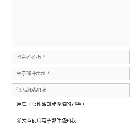
留
言
電
者
子
名
個
郵
稱
人
件
用電子郵件通知我後續的迴響。
網
地
站
址
新文章使用電子郵件通知我。
網