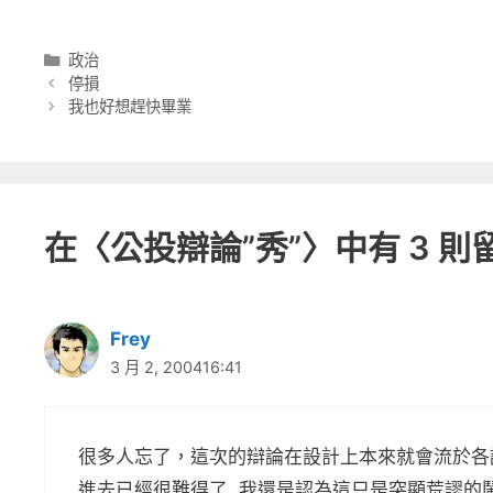
分
政治
類
停損
我也好想趕快畢業
在〈公投辯論”秀”〉中有 3 則
Frey
3 月 2, 200416:41
很多人忘了，這次的辯論在設計上本來就會流於各
進去已經很難得了, 我還是認為這只是突顯荒謬的