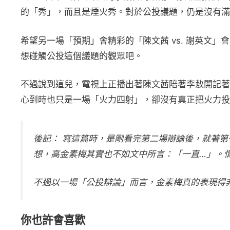
的「秀」，而且是煙火秀。對於公投議題，仍是沒有滿
希望另一場「預期」會精彩的「陳文茜 vs. 謝英文」
想碰觸公投這個議題的觀眾吧。
不過說到這兒，電視上正播出著陳文茜陪著李敖開記著
心到時也只是一場「火力四射」，卻沒有真正把火力投
後記： 寫這篇時，是剛看完第二場辯論後，就著
想，高金素梅其實也不如文中所言：「一直…」。
不過以一場「公投辯論」而言，金素梅真的表現得
你也許會喜歡