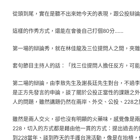
從頭到尾，實在是聽不出來她今天的表現，跟公投辯論
這樣的作秀方式，還能在會後自己打個80分……
第一場的辯論秀，就在林佳龍及三位提問人之間，夾雜
套句節目主持人的話：「找三位提問人擔任反方，可能
第二場的辯論，由李敖先生及謝長廷先生對台，不過李
是正方先發言的申論，談了關於公投正當性的課題之外
人的問題，雖然講題仍然在兩岸、外交、公投、228之
雖然是兩人交火，卻也沒有明顯的火藥味，感覺像是兩
228，切入的方式都是藉由他一貫的方式：提出過去
到228當年、談到昨天的手護台灣活動，像是在抬槓