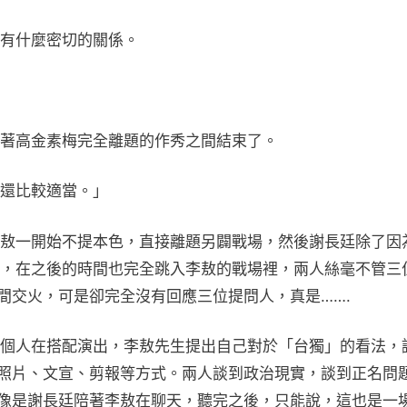
有什麼密切的關係。
著高金素梅完全離題的作秀之間結束了。
還比較適當。」
敖一開始不提本色，直接離題另闢戰場，然後謝長廷除了因
，在之後的時間也完全跳入李敖的戰場裡，兩人絲毫不管三
間交火，可是卻完全沒有回應三位提問人，真是…….
個人在搭配演出，李敖先生提出自己對於「台獨」的看法，
的照片、文宣、剪報等方式。兩人談到政治現實，談到正名問
，像是謝長廷陪著李敖在聊天，聽完之後，只能說，這也是一