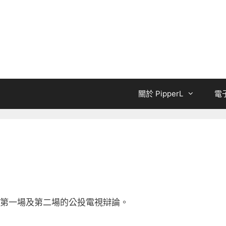
關於 PipperL
電
第一場及第二場的公投電視辯論。