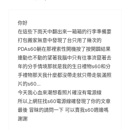
你好
在這些下雨天中翻出來一箱箱的行李準備要
打包搬家無意中發現了台只用了幾次的
PDAs60躺在那裡索性開機按了按開闢結果
連動也不動的望著我腦中只有往事流竄著去
年的分手情境那就是我的生日禮物s60和分
手禮物那天我什麼都沒帶走就只帶走裝滿照
片的s60…
今天我心血來潮想看照片確沒有電源線
所以上網狂找s60電源線確發現了你的文章
最後 冒昧的請問一下 可以賣我s60週邊嗎
謝謝