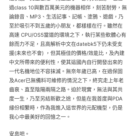
過class 10與數百萬美元的機器相伴，刻苦耐勞，無
論錄音、MP3、生活記事、記帳、塗鴉、遊戲，乃
至於吸引不到五歲的小朋友，都樣樣在行。雖然在
高速 CPU/OS5當道的環境之下，執行某些軟體心有
餘而力不足，且高解析中文在datebk5下仍未受支
援(未來也不會) ，但其極佳的價格/效能比，及內建
中文所帶來的便利性，使其這國內自行開發出來的
一代名機地位不容抹滅。無奈年歲已高，在過保固
及Acer已無備料可維修的情況之下，終究走上年老
齒衰、直至陰陽兩隔之路。迫於現實，無法與其共
度一生，乃至另結新歡之途，但能在我首度與PDA
緣份相繫時，作為我進入這世界的元配機型，仍是
我心中最美好的回憶之一。
安息吧。