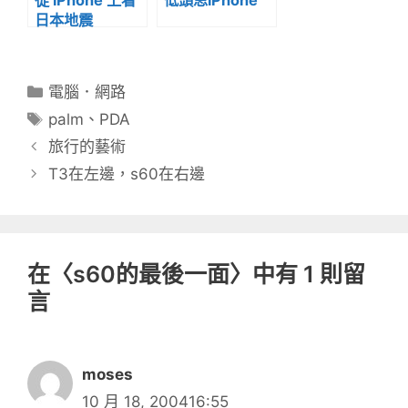
日本地震
分
電腦．網路
類
標
palm
、
PDA
籤
旅行的藝術
T3在左邊，s60在右邊
在〈s60的最後一面〉中有 1 則留
言
moses
10 月 18, 200416:55