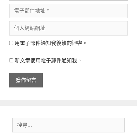
電
者
子
名
個
郵
稱
人
件
用電子郵件通知我後續的迴響。
網
地
站
址
新文章使用電子郵件通知我。
網
址
搜
尋: