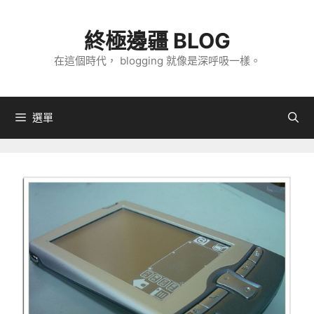
跳
至
終極邊疆 BLOG
主
在這個時代， blogging 就像是深呼吸一樣。
要
內
容
選單