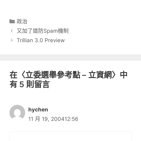
分
政治
類
又加了道防Spam機制
Trillian 3.0 Preview
在〈立委選舉參考點 – 立資網〉中
有 5 則留言
hychen
11 月 19, 200412:56