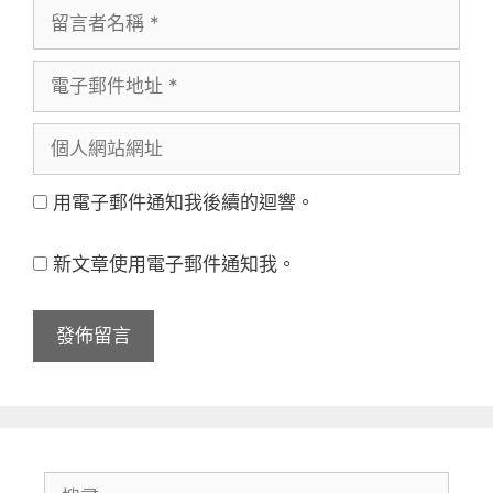
留
言
電
者
子
名
個
郵
稱
人
件
用電子郵件通知我後續的迴響。
網
地
站
址
新文章使用電子郵件通知我。
網
址
搜