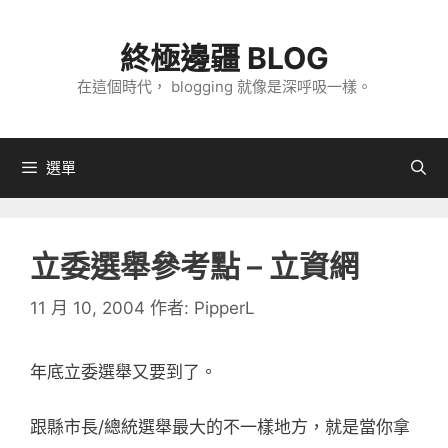
跳
至
終極邊疆 BLOG
主
在這個時代， blogging 就像是深呼吸一樣。
要
內
容
選單
立委選舉參考點 – 立資網
11 月 10, 2004
作者:
PipperL
年底立委選舉又要到了。
跟縣市長/總統選舉最大的不一樣地方，就是當你拿