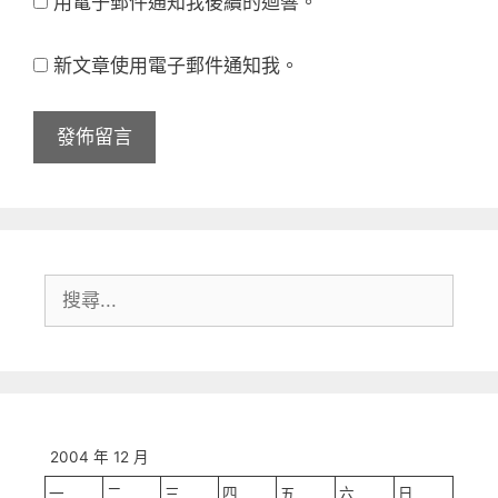
用電子郵件通知我後續的迴響。
網
地
站
址
新文章使用電子郵件通知我。
網
址
搜
尋:
2004 年 12 月
一
二
三
四
五
六
日