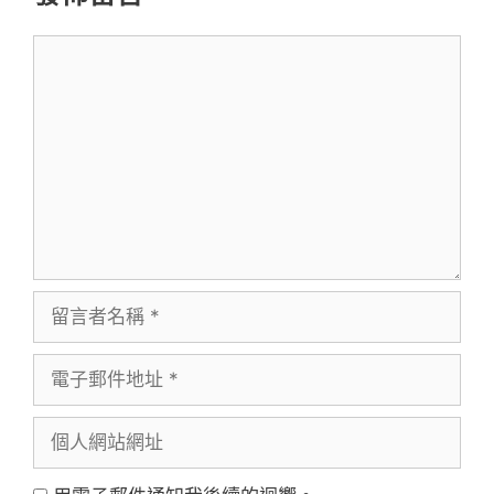
留
言
留
言
電
者
子
名
個
郵
稱
人
件