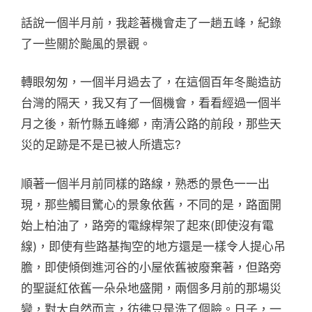
話說一個半月前，我趁著機會走了一趟五峰，紀錄
了一些關於颱風的景觀。
轉眼匆匆，一個半月過去了，在這個百年冬颱造訪
台灣的隔天，我又有了一個機會，看看經過一個半
月之後，新竹縣五峰鄉，南清公路的前段，那些天
災的足跡是不是已被人所遺忘?
順著一個半月前同樣的路線，熟悉的景色一一出
現，那些觸目驚心的景象依舊，不同的是，路面開
始上柏油了，路旁的電線桿架了起來(即使沒有電
線)，即使有些路基掏空的地方還是一樣令人提心吊
膽，即使傾倒進河谷的小屋依舊被廢棄著，但路旁
的聖誕紅依舊一朵朵地盛開，兩個多月前的那場災
變，對大自然而言，彷彿只是洗了個臉。日子，一