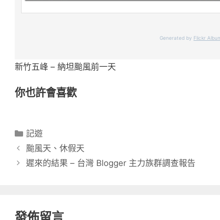
Generated by
Flickr Alb
新竹五峰 – 納坦颱風前一天
你也許會喜歡
分
記遊
類
颱風天、休假天
遲來的結果 – 台灣 Blogger 主力族群調查報告
發佈留言