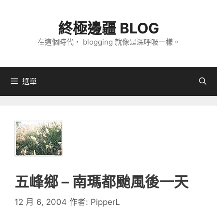
跳
至
終極邊疆 BLOG
主
在這個時代， blogging 就像是深呼吸一樣。
要
內
容
選單
五峰鄉 – 南瑪都颱風後一天
12 月 6, 2004
作者:
PipperL