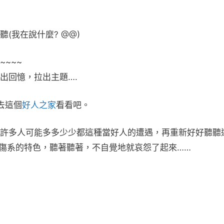
(我在說什麼? @@)
~~~~
出回憶，拉出主題….
去這個
好人之家
看看吧。
許多人可能多多少少都這種當好人的遭遇，再重新好好聽聽
療傷系的特色，聽著聽著，不自覺地就哀怨了起來……