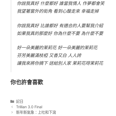
你說我真好 什麼都好 誰當我情人 作夢都會笑
我望著窗外的街角 看到心酸走來 幸福走掉
你說我真好 比誰都好 有適合的人要幫我介紹
如果我真的那麼好 你為什麼不要 為什麼不要
好一朵美麗的茉莉花 好一朵美麗的茉莉花
芬芳美麗滿枝椏 又香又白 人人誇
讓我來將你摘下 送給別人家 茉莉花呀茉莉花
你也許會喜歡
分
記日
類
Trillian 3.0 Final
新年新氣象：上吐和下瀉