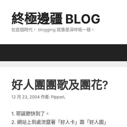
跳
至
終極邊疆 BLOG
主
要
在這個時代， blogging 就像是深呼吸一樣。
內
容
好人團團歌及團花?
12 月 23, 2004
作者:
PipperL
1. 耶誕節快到了。
2. 網站上到處流竄著「好人卡」跟「好人圖」