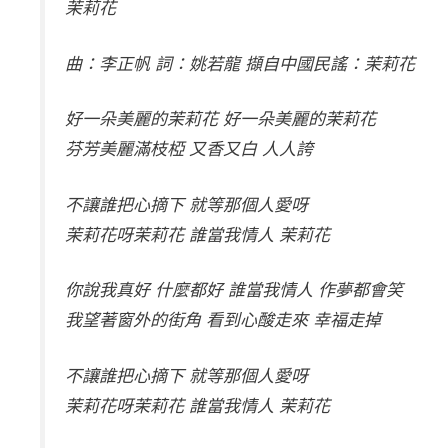
茉莉花
曲：李正帆 詞：姚若龍 擷自中國民謠：茉莉花
好一朵美麗的茉莉花 好一朵美麗的茉莉花
芬芳美麗滿枝椏 又香又白 人人誇
不讓誰把心摘下 就等那個人愛呀
茉莉花呀茉莉花 誰當我情人 茉莉花
你說我真好 什麼都好 誰當我情人 作夢都會笑
我望著窗外的街角 看到心酸走來 幸福走掉
不讓誰把心摘下 就等那個人愛呀
茉莉花呀茉莉花 誰當我情人 茉莉花