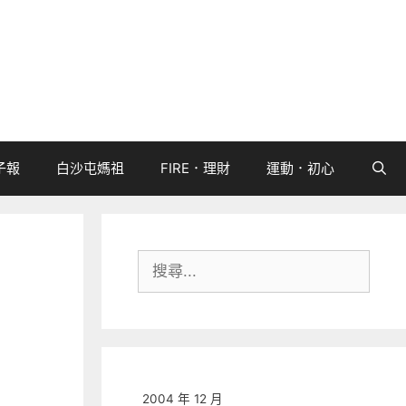
子報
白沙屯媽祖
FIRE．理財
運動．初心
搜
尋:
2004 年 12 月