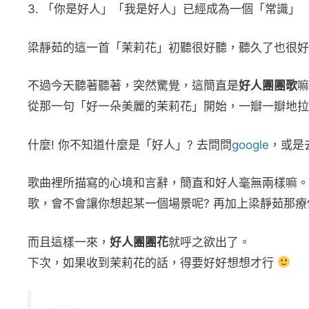
3. 「你是好人」「我是好人」已經成為一個「常識」
梁靜茹的這一首「茉莉花」初聽很好聽，聽久了也很好聽
不過今天聽著聽著，突然驚覺，這簡直是
好人團團歌
嘛
從那一句「好一朵美麗的茉莉花」開始，一瓣一瓣地拉
什麼! 你不知道什麼是「好人」? 去問問
google
，或是
歌曲裡所描寫的心境和言辭，簡直和好人毫無兩樣嘛。
歌，會不會讓你想起某一個場景呢? 再加上梁靜茹那
而且這樣一來，
好人團團花
就呼之欲出了。
下次，如果收到茉莉花的話，得要好好想想才行