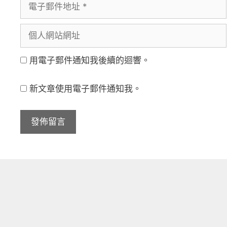
電
者
子
名
個
郵
稱
人
件
用電子郵件通知我後續的迴響。
網
地
站
址
新文章使用電子郵件通知我。
網
址