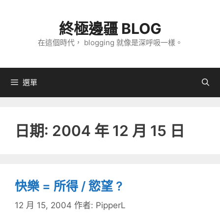
跳
至
終極邊疆 BLOG
主
在這個時代， blogging 就像是深呼吸一樣。
要
內
容
選單
日期:
2004 年 12 月 15 日
快樂 = 所得 / 慾望 ?
12 月 15, 2004
作者:
PipperL