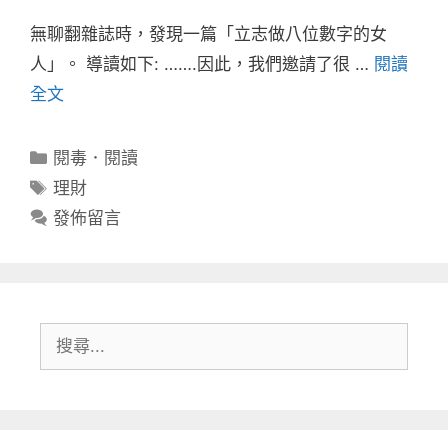
無聊翻雜誌時，發現一篇「立志做八位數字的女
人」。 導讀如下: …….因此，我們邀請了很 …
閱讀
全文
分
閱毒．閱讀
類
標
理財
籤
發佈留言
搜
尋: