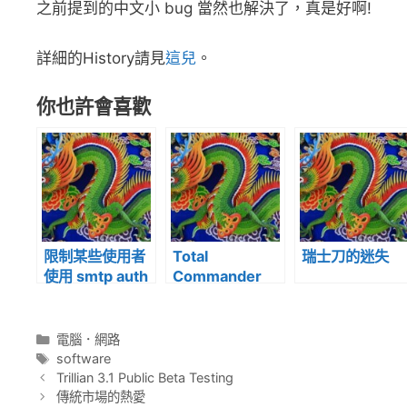
之前提到的中文小 bug 當然也解決了，真是好啊!
詳細的History請見
這兒
。
你也許會喜歡
限制某些使用者
Total
瑞士刀的迷失
使用 smtp auth
Commander
relay( For
6.50 is Out!
postfix)
分
電腦．網路
類
標
software
籤
Trillian 3.1 Public Beta Testing
傳統市場的熱愛