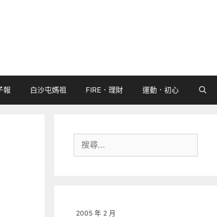
子報
白沙屯媽祖
FIRE．理財
運動．初心
搜
尋:
2005 年 2 月