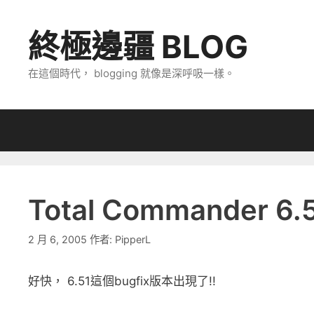
跳
至
終極邊疆 BLOG
主
要
在這個時代， blogging 就像是深呼吸一樣。
內
容
Total Commander 6.51
2 月 6, 2005
作者:
PipperL
好快， 6.51這個bugfix版本出現了!!