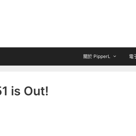
關於 PipperL
電
 is Out!