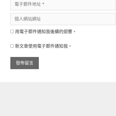
電
者
子
名
個
郵
稱
人
件
用電子郵件通知我後續的迴響。
網
地
站
址
新文章使用電子郵件通知我。
網
址