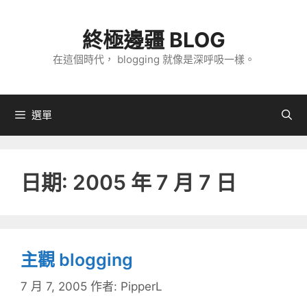
跳
至
終極邊疆 BLOG
主
在這個時代， blogging 就像是深呼吸一樣。
要
內
容
選單
日期:
2005 年 7 月 7 日
主觀 blogging
7 月 7, 2005
作者:
PipperL