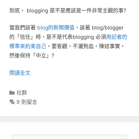
到底， blogging 是不是應該是一件非常主觀的事?
當我們談著
blog的新聞價值
，談著 blog/blogger
的「信任」時，是不是代表blogging 必須
用記者的
標準來約束自己
，要客觀，不灑狗血，陳述事實，
然後保持「中立」?
閱讀全文
分
社群
類
9 則留言
搜