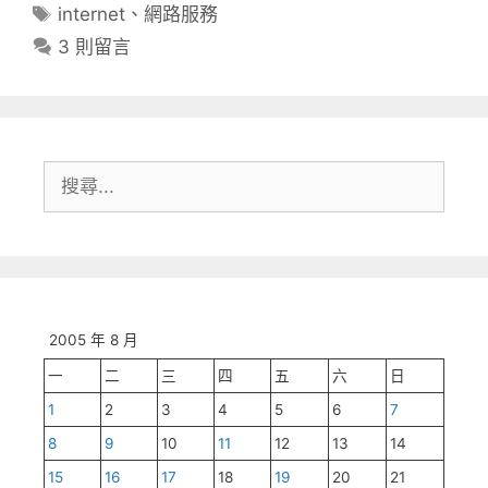
類
標
internet
、
網路服務
籤
3 則留言
搜
尋:
2005 年 8 月
一
二
三
四
五
六
日
1
2
3
4
5
6
7
8
9
10
11
12
13
14
15
16
17
18
19
20
21