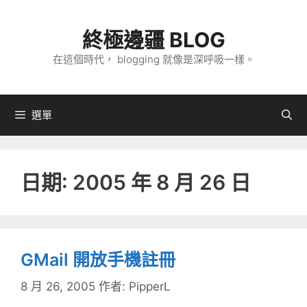
跳
至
終極邊疆 BLOG
主
在這個時代， blogging 就像是深呼吸一樣。
要
內
容
選單
日期:
2005 年 8 月 26 日
GMail 開放手機註冊
8 月 26, 2005
作者:
PipperL