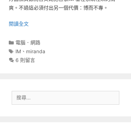
爽。不過這必須付出另一個代價：博而不專。
閱讀全文
分
電腦．網路
類
標
IM
、
miranda
籤
6 則留言
搜
尋: