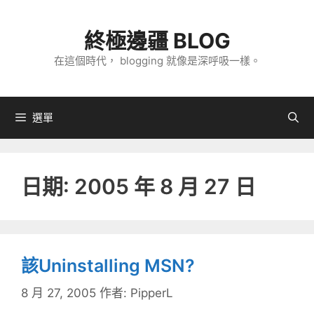
跳
至
終極邊疆 BLOG
主
在這個時代， blogging 就像是深呼吸一樣。
要
內
容
選單
日期:
2005 年 8 月 27 日
該Uninstalling MSN?
8 月 27, 2005
作者:
PipperL