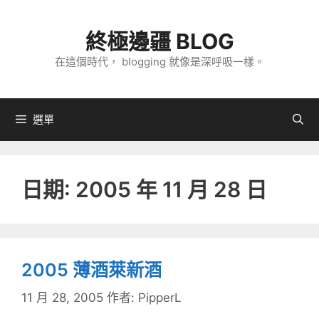
跳
至
終極邊疆 BLOG
主
在這個時代， blogging 就像是深呼吸一樣。
要
內
容
選單
日期:
2005 年 11 月 28 日
2005 薄酒萊新酒
11 月 28, 2005
作者:
PipperL