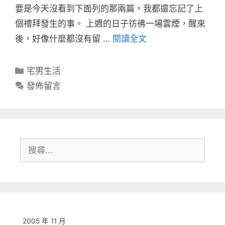
要是今天沒看到下面列的那兩篇，我都還忘記了上
個禮拜發生的事。 上週的日子彷彿一場雲煙，醒來
後，好像什麼都沒有留 …
閱讀全文
分
宅男生活
類
發佈留言
搜
尋:
2005 年 11 月