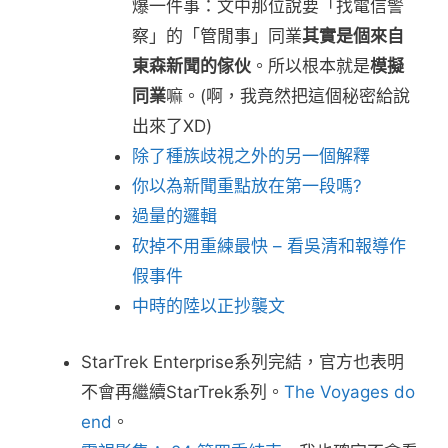
爆一件事：文中那位說要「找電信警
察」的「管閒事」同業
其實是個來自
東森新聞的傢伙
。所以根本就是
模擬
同業
嘛。(啊，我竟然把這個秘密給說
出來了XD)
除了種族歧視之外的另一個解釋
你以為新聞重點放在第一段嗎?
過量的邏輯
砍掉不用重練最快 – 看吳清和報導作
假事件
中時的陸以正抄襲文
StarTrek Enterprise系列完結，官方也表明
不會再繼續StarTrek系列。
The Voyages do
end
。