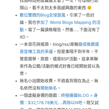
找個時間把這篇論文看了一次，可惜隔行如
隔山，看不太到太多我感興趣的東西
數位雙週的Blog全球旋風
，引來了一些討
論，我也
參加了 World Blogs Mapping 的活
動
，寫了一篇讀格報告，然後…..下面沒有了
XD。
一本浪花與搖頭，blog/rss/串聯
變成推薦還
是宣傳工具的爭議
。但是事隔不到半年，不
管是選舉、旅遊、還是BSP活動，這拿串聯
來作為公關/活動的模式好像已經開始習以為
常。
無名小站開始收費。不過直到現在為止，無
名依然沒有
開始無名
。
一個虛擬身價的遊戲：
終極邊疆BLOG » 身
價：$32,178.78美元….再除以N吧
。剛又試