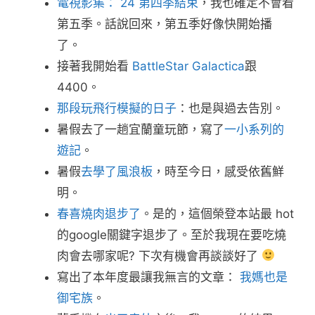
電視影集： 24 第四季結束
，我也確定不會看
第五季。話說回來，第五季好像快開始播
了。
接著我開始看
BattleStar Galactica
跟
4400。
那段玩飛行模擬的日子
：也是與過去告別。
暑假去了一趟宜蘭童玩節，寫了
一小系列的
遊記
。
暑假
去學了風浪板
，時至今日，感受依舊鮮
明。
春喜燒肉退步了
。是的，這個榮登本站最 hot
的google關鍵字退步了。至於我現在要吃燒
肉會去哪家呢? 下次有機會再談談好了
寫出了本年度最讓我無言的文章：
我媽也是
御宅族
。