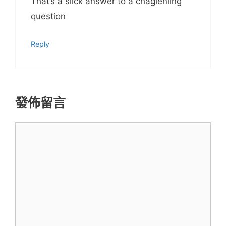
That’s a slick answer to a chaglenling
question
Reply
發佈留言
留
言