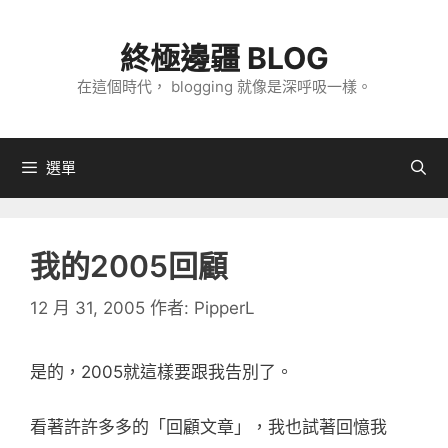
跳
至
終極邊疆 BLOG
主
在這個時代， blogging 就像是深呼吸一樣。
要
內
容
選單
我的2005回顧
12 月 31, 2005
作者:
PipperL
是的，2005就這樣要跟我告別了。
看著許許多多的「回顧文章」，我也試著回憶我