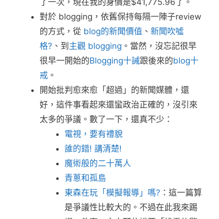
了一次，現在我的身價是$41,775.96了。
對於 blogging，依舊保持每隔一陣子review
的方式，從
blog的新聞價值
、
新聞吹噓
格?
、到
主觀 blogging
。當然，沒忘記很早
很早一開始的
Blogging十誡
跟後來的
blog十
戒
。
開始批判愈來愈「超過」的新聞媒體，還
好，這件事看起來還蠻政治正確的，沒引來
太多的爭議。數了一下，還真不少：
電視，要有禮貌
誰的錯! 講清楚!
魔術般的二十萬人
青蔥和孤島
東森在玩「模擬報導」嗎?
：這一篇算
是爭議性比較大的。不過在此我來踢