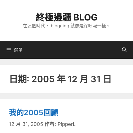
跳
至
終極邊疆 BLOG
主
在這個時代， blogging 就像是深呼吸一樣。
要
內
容
選單
日期:
2005 年 12 月 31 日
我的2005回顧
12 月 31, 2005
作者:
PipperL