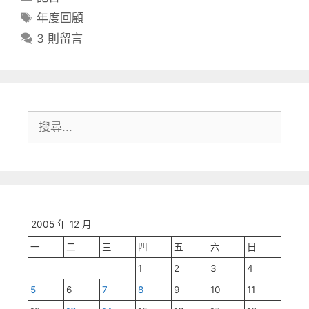
類
標
年度回顧
籤
3 則留言
搜
尋:
2005 年 12 月
一
二
三
四
五
六
日
1
2
3
4
5
6
7
8
9
10
11