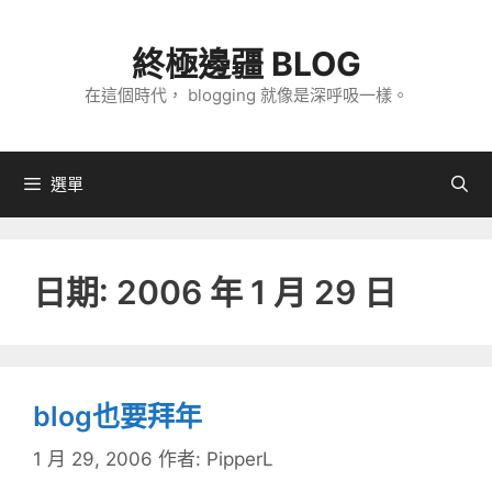
跳
至
終極邊疆 BLOG
主
在這個時代， blogging 就像是深呼吸一樣。
要
內
容
選單
日期:
2006 年 1 月 29 日
blog也要拜年
1 月 29, 2006
作者:
PipperL