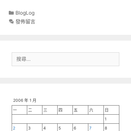
分
BlogLog
類
發佈留言
搜
尋:
2006 年 1 月
一
二
三
四
五
六
日
1
2
3
4
5
6
7
8