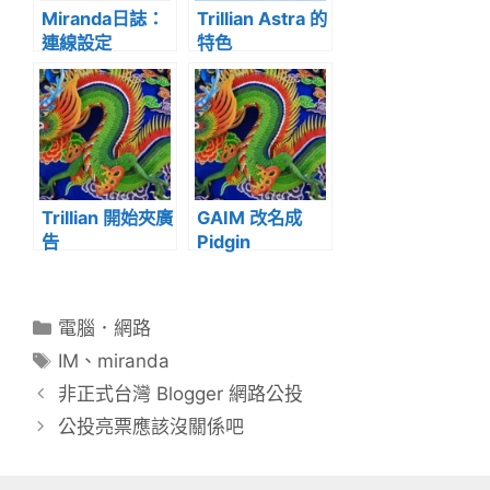
Miranda日誌：
Trillian Astra 的
連線設定
特色
Trillian 開始夾廣
GAIM 改名成
告
Pidgin
分
電腦．網路
類
標
IM
、
miranda
籤
非正式台灣 Blogger 網路公投
公投亮票應該沒關係吧