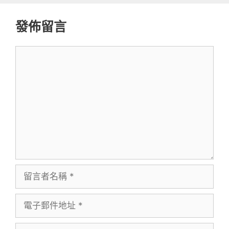
發佈留言
留
言
留
言
電
者
子
名