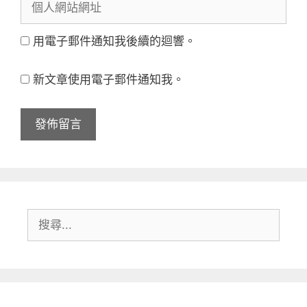
個
郵
稱
人
件
用電子郵件通知我後續的迴響。
網
地
站
址
新文章使用電子郵件通知我。
網
址
搜
尋: