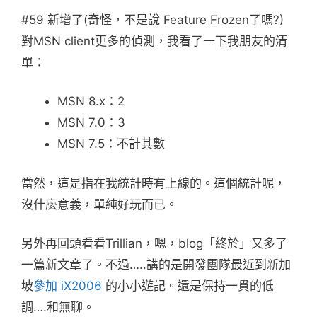
#59 新增了(奇怪，不是說 Feature Frozen了嗎?)
對MSN client更多的偵測，我看了一下我朋友的清
單：
MSN 8.x：2
MSN 7.0：3
MSN 7.5：不計其數
當然，這是指在我統計時有上線的。這個統計呢，
沒什麼意義，單純好玩而已。
另外再回頭看看Trillian，嗯，blog「終於」又多了
一篇新文章了。不過…..講的是開發團隊最近到新加
坡
參加 iX2006
的小小遊記。還是保持一貫的低
調….和無聊。