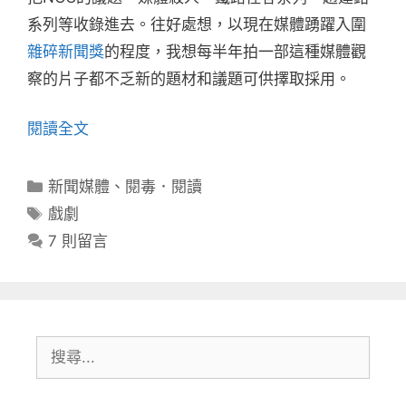
系列等收錄進去。往好處想，以現在媒體踴躍入圍
雜碎新聞獎
的程度，我想每半年拍一部這種媒體觀
察的片子都不乏新的題材和議題可供擇取採用。
閱讀全文
分
新聞媒體
、
閱毒．閱讀
類
標
戲劇
籤
7 則留言
搜
尋: