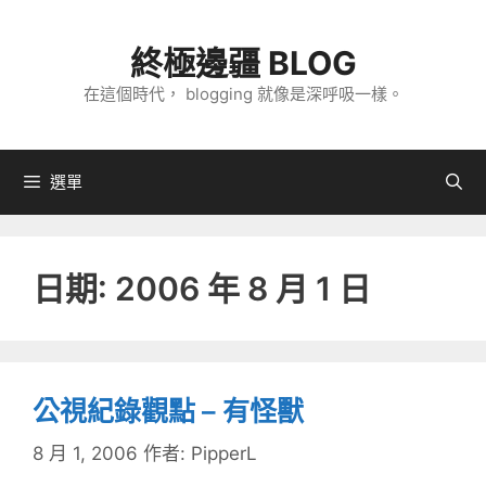
跳
至
終極邊疆 BLOG
主
在這個時代， blogging 就像是深呼吸一樣。
要
內
容
選單
日期:
2006 年 8 月 1 日
公視紀錄觀點 – 有怪獸
8 月 1, 2006
作者:
PipperL