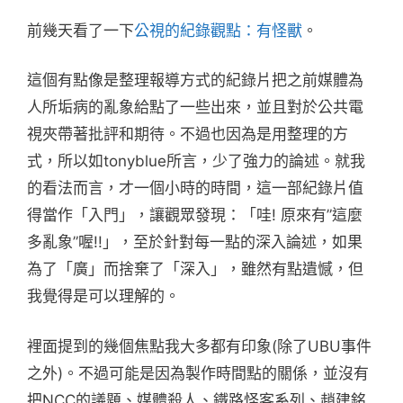
前幾天看了一下
公視的紀錄觀點：有怪獸
。
這個有點像是整理報導方式的紀錄片把之前媒體為
人所垢病的亂象給點了一些出來，並且對於公共電
視夾帶著批評和期待。不過也因為是用整理的方
式，所以如tonyblue所言，少了強力的論述。就我
的看法而言，才一個小時的時間，這一部紀錄片值
得當作「入門」，讓觀眾發現：「哇! 原來有”這麼
多亂象”喔!!」，至於針對每一點的深入論述，如果
為了「廣」而捨棄了「深入」，雖然有點遺憾，但
我覺得是可以理解的。
裡面提到的幾個焦點我大多都有印象(除了UBU事件
之外)。不過可能是因為製作時間點的關係，並沒有
把NCC的議題、媒體殺人、鐵路怪客系列、趙建銘