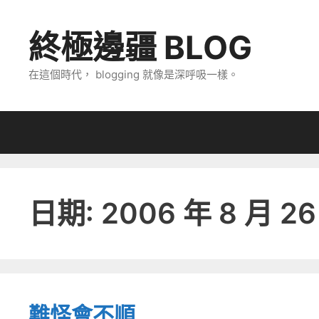
跳
至
終極邊疆 BLOG
主
要
在這個時代， blogging 就像是深呼吸一樣。
內
容
日期:
2006 年 8 月 26
難怪會不順