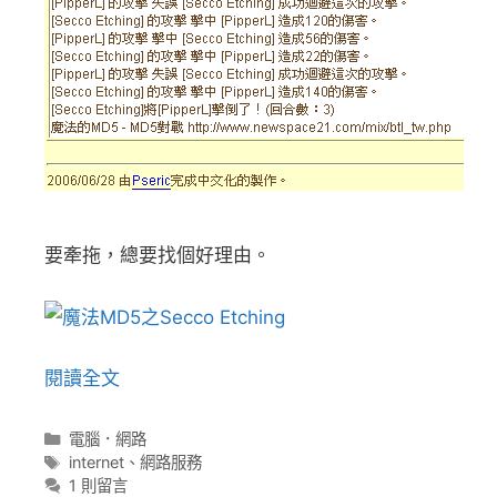
要牽拖，總要找個好理由。
閱讀全文
分
電腦．網路
類
標
internet
、
網路服務
籤
1 則留言