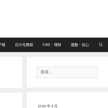
子報
白沙屯媽祖
FIRE．理財
運動．初心
搜
尋:
2006 年 8 月