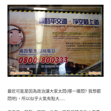
最近可能是因為政治讓大家太悶(哪一邊悶? 我想都
悶吧)，所以似乎火氣有點大…..