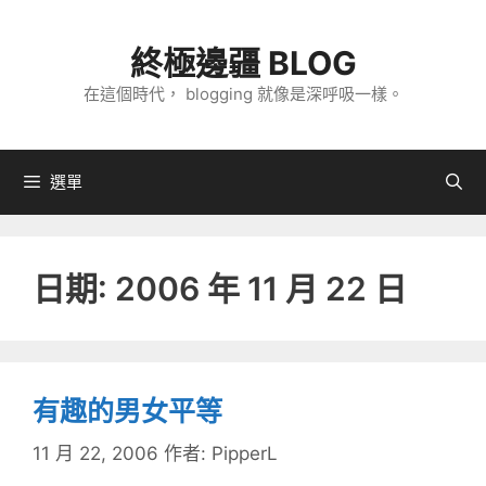
跳
至
終極邊疆 BLOG
主
在這個時代， blogging 就像是深呼吸一樣。
要
內
容
選單
日期:
2006 年 11 月 22 日
有趣的男女平等
11 月 22, 2006
作者:
PipperL