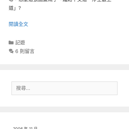
道」?
閱讀全文
分
記遊
類
6 則留言
搜
尋:
2006 年 11 月