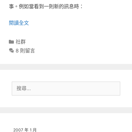
事。例如當看到一則新的訊息時：
閱讀全文
分
社群
類
8 則留言
搜
尋:
2007 年 1 月