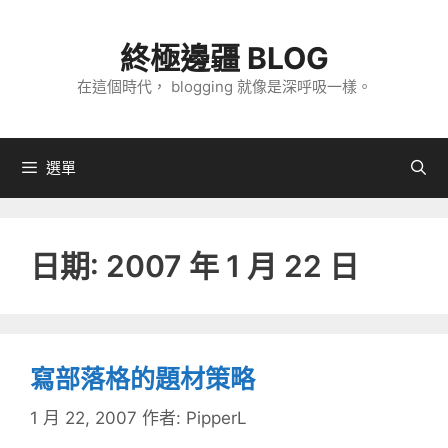
跳
至
終極邊疆 BLOG
主
在這個時代， blogging 就像是深呼吸一樣。
要
內
容
選單
日期:
2007 年 1 月 22 日
寫部落格的題材策略
1 月 22, 2007
作者:
PipperL