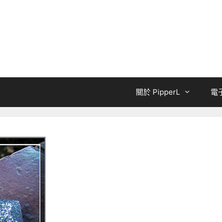
關於 PipperL
電