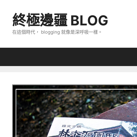
跳
至
終極邊疆 BLOG
主
要
在這個時代， blogging 就像是深呼吸一樣。
內
容