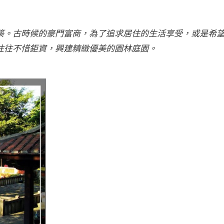
築。古時候的豪門富商，為了追求居住的生活享受，或是希
往往不惜鉅資，興建精緻優美的園林庭園。