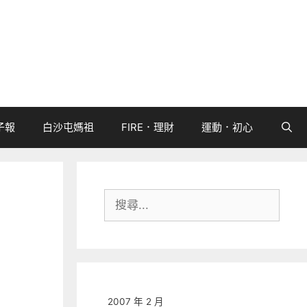
子報
白沙屯媽祖
FIRE．理財
運動．初心
搜
尋:
2007 年 2 月