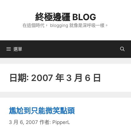
跳
至
終極邊疆 BLOG
主
在這個時代， blogging 就像是深呼吸一樣。
要
內
容
選單
日期:
2007 年 3 月 6 日
尷尬到只能微笑點頭
3 月 6, 2007
作者:
PipperL