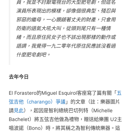
員，我並不討厭電視台的大型肥皂劇，但這名
演員所表現出的模樣，卻像個很典型、殘忍與
邪惡的繼母，一心覬覦著丈夫的財產，只會用
防衛的語氣大吼大叫，從頭到尾只有一種情
緒，而且原住民女子也不該出現那樣的動作或
語調，我覺得一九二零年代原住民應該沒看過
什麼肥皂劇吧。
去年今日
El Forastero的Miguel Esquirol客座寫了篇有關「
五
弦吉他（charango）爭議
」的文章（註：樂器圖片
請
見此
），起因是智利總統巴切列特（Michelle
Bachelet）將五弦吉他做為禮物，贈送給樂團 U2主
唱波諾（Bono）時，將其稱之為智利傳統樂器。這