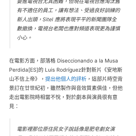
要進電視台尤其困難，但現在電視台應淘汰舊
有不適任的員工，讓有想法、受過良好訓練的
新人出頭，Sitel 應將表現平平的新聞團隊全
數撤換，電視台老闆也應對頻道表現更為謹慎
小心。
在電影方面，部落格 Diseccionando a la Musa
Perdida[ES]的 Luis Rodríguez針對新片《安地斯
山不信上帝》，
提出他個人的評析
，這部片時空背
景訂在廿世紀初，雖然製作與音效質素俱佳，但他
走出電影院時相當不悅，對於劇本與演員很有意
見：
電影裡那位原住民女子說話像是肥皂劇女演