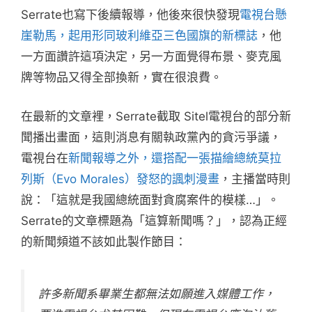
Serrate也寫下後續報導，他後來很快發現
電視台懸
崖勒馬，起用形同玻利維亞三色國旗的新標誌
，他
一方面讚許這項決定，另一方面覺得布景、麥克風
牌等物品又得全部換新，實在很浪費。
在最新的文章裡，Serrate截取 Sitel電視台的部分新
聞播出畫面，這則消息有關執政黨內的貪污爭議，
電視台在
新聞報導之外，還搭配一張描繪總統莫拉
列斯（Evo Morales）發怒的諷刺漫畫
，主播當時則
說：「這就是我國總統面對貪腐案件的模樣…」。
Serrate的文章標題為「這算新聞嗎？」，認為正經
的新聞頻道不該如此製作節目：
許多新聞系畢業生都無法如願進入媒體工作，