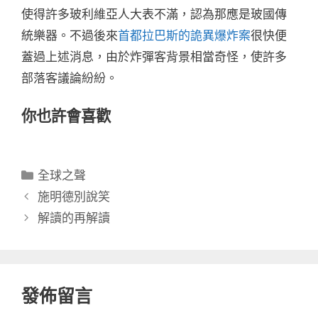
使得許多玻利維亞人大表不滿，認為那應是玻國傳
統樂器。不過後來
首都拉巴斯的詭異爆炸案
很快便
蓋過上述消息，由於炸彈客背景相當奇怪，使許多
部落客議論紛紛。
你也許會喜歡
分
全球之聲
類
施明德別說笑
解讀的再解讀
發佈留言