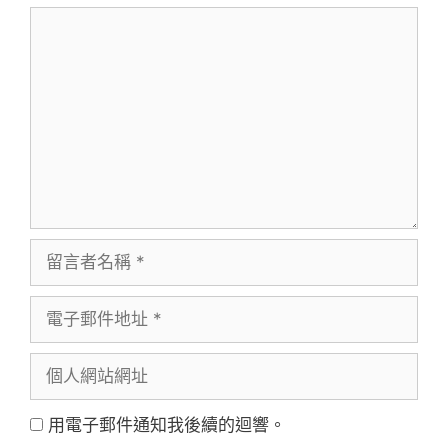
留
言
留
言
電
者
子
名
個
郵
稱
人
件
用電子郵件通知我後續的迴響。
網
地