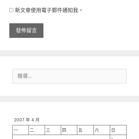
站
址
新文章使用電子郵件通知我。
網
址
搜
尋:
2007 年 4 月
一
二
三
四
五
六
日