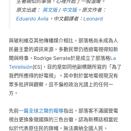
生著類似的事情，心裡升起了一股溫暖。
原文出處：
英文版
/
中文版
，原文作者：
Eduardo Avila
，中文翻譯者：
Leonard
與玻利維亞其他傳播媒介相比，部落格尚未成為人
民最主要的資訊來源，多數民眾仍透過電視得知新
聞與時事，Rodrige Serrate於是成立了部落格
La
TeVelisión
[ES]，目的是如同他副標題所寫的「為了
我們所應得的好電視」。其中對於當地電視現況有
眾多批評與觀察，且不偏袒政治光譜上的任何一
方。
先前
一篇全球之聲的報導
指出，部落客不滿國營電
視台更換象徵國旗的三色台徽，認為新標誌相當近
似於代表原住民的旗幟，無法廣納全國人民，