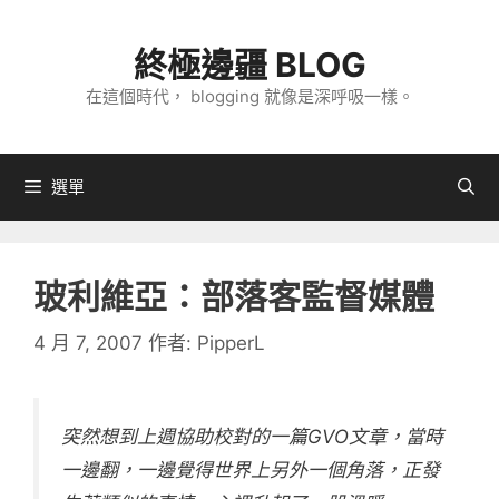
跳
至
終極邊疆 BLOG
主
在這個時代， blogging 就像是深呼吸一樣。
要
內
容
選單
玻利維亞：部落客監督媒體
4 月 7, 2007
作者:
PipperL
突然想到上週協助校對的一篇GVO文章，當時
一邊翻，一邊覺得世界上另外一個角落，正發