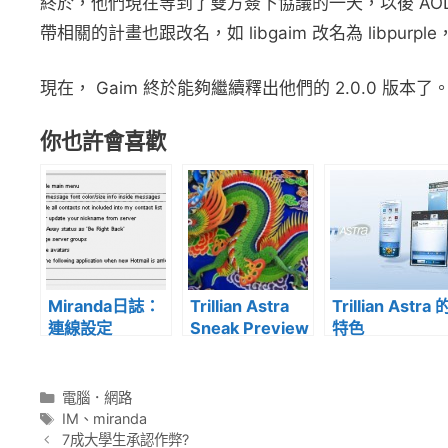
終於，他們現在等到了雙方簽下協議的一天，以後 AOL 不
帶相關的計畫也跟改名，如 libgaim 改名為 libpurple，G
現在， Gaim 終於能夠繼續釋出他們的 2.0.0 版本了
你也許會喜歡
Miranda日誌：
Trillian Astra
Trillian Astra 
連線設定
Sneak Preview
特色
分
電腦．網路
類
標
IM
、
miranda
籤
7成大學生承認作弊?