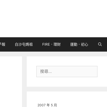
子報
白沙屯媽祖
FIRE．理財
運動．初心
搜
尋:
2007 年 5 月