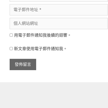
言
電
者
子
名
個
郵
稱
人
件
用電子郵件通知我後續的迴響。
網
地
站
址
新文章使用電子郵件通知我。
網
址