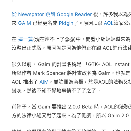
從 Newsgator 跳到 Google Reader
後，許多我以為久
來
GAIM
已經更名成
Pidgin
了。原因…跟
AOL
這家公
在
這一篇
(現在連不上了@@)中，開發小組娓娓道來
沒釋出正式版，原因就是因為他們正在跟 AOL進行法律
很久以前， Gaim 的計畫名稱是 「GTK+ AOL Instan
所以作者 Mark Spencer 將計畫改名為 Gaim，也就是
AOL 推出了
AIM
，並註冊為商標，於是AOL的法務又找
幾次，然後不知不覺地事情不了了之了。
前陣子，當 Gaim 要推出 2.0.0 Beta 時，AO
方的法律小組又戰了起來。為了低調，所以 Gaim 2.0