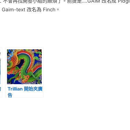
會再找開發小組的麻煩了。前提是….GAIM 改名成 Pidgi
aim-text 改名為 Finch。
。
的
Trillian 開始夾廣
告