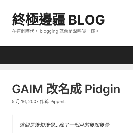
跳
至
終極邊疆 BLOG
主
要
在這個時代， blogging 就像是深呼吸一樣。
內
容
GAIM 改名成 Pidgin
5 月 16, 2007
作者:
PipperL
這個是後知後覺…晚了一個月的後知後覺