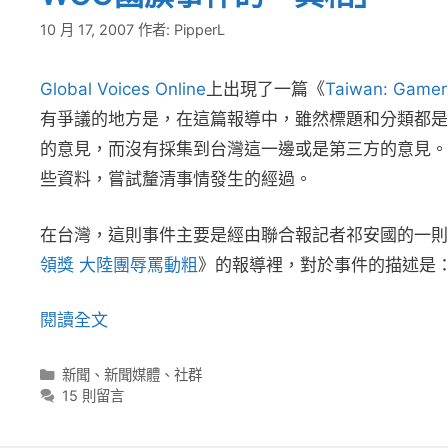
10 月 17, 2007
作者:
PipperL
Global Voices Online
上出現了一篇《
Taiwan: Gamer 
有爭議的地方是，在這篇報導中，雖然標題和分類都是
的意見，而沒有採集到台灣這一邊或是第三方的意見。
些資料，嘗試釐清事情發生的經過。
在台灣，這則事件主要是經由聯合報記者祁安國的一
領獎 大陸團辱罵動粗
》的報導裡，對於事件的描述是
閱讀全文
分
新聞
、
新聞媒體
、
社群
類
15 則留言