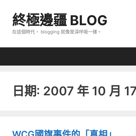
跳
至
終極邊疆 BLOG
主
要
在這個時代， blogging 就像是深呼吸一樣。
內
容
日期:
2007 年 10 月 1
WCG國旗事件的「真相」