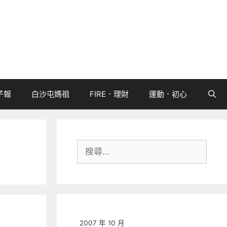
子報
白沙屯媽祖
FIRE．理財
運動．初心
搜
尋:
2007 年 10 月