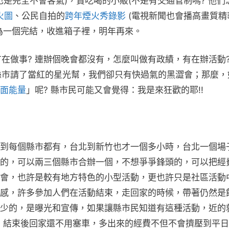
也是完全不會客氣)，賣吃喝的小販(不是有交通管制嗎? 他們
火圖
、公民自拍的
跨年煙火秀錄影
(電視新聞也會播高畫質精
為一個完結，收進箱子裡，明年再來。
有在做事? 連辦個晚會都沒有，怎麼叫做有政績，有在辦活動?
壁縣市請了當紅的星光幫，我們卻只有快過氣的黑澀會；那麼，
面能量
」呢? 縣市民可能又會覺得：我是來狂歡的耶!!
到每個縣市都有，台北到新竹也才一個多小時，台北一個場
的，可以兩三個縣市合辦一個，不想爭爭鋒頭的，可以把經
會，也許是較有地方特色的小型活動，更也許只是社區活動
感，許多參加人們在活動結束，走回家的時候，帶著仍然是
少的，是曝光和宣傳，如果讓縣市民知道有這種活動，近的
，結束後回家還不用塞車，多出來的經費不但不會擠壓到平