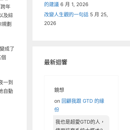
的建議
6 月 1, 2026
「跨年
改變人生觀的一句話
5 月 25,
以及綜
2026
你規劃
下變成了
某個
最新迴響
夜一到
鏡想
地自動
on
回顧我跟 GTD 的緣
份
我也是超愛GTD的人，