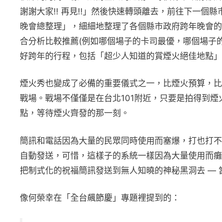
謝謝大家!! 再見!!」然後快速轉頭離去，前往下一
晚會總整理」，細細地整理了各個縣市政府跨年晚會的
合分析比較推薦(例如哪個場子的卡司最優，哪個場子
好跨年的行程，包括「超少人知道的賞煙火絕佳地點」
煙火秀也變成了必備的重要儀式之一，比煙火預算，比煙
戰場。戰場不僅僅是在台北101附近，只要是拍得到
點，等待煙火齊發的那一刻。
簡訊和電話因為大量的民眾同時使用而塞爆，打也打不
自動發送，可惜，這樣子的系統一樣因為大量使用而癱
把制式化的祝福簡訊發送到無人知曉的神秘黑洞去 —
像何榮幸在「全台飆節慶」專題裡提到的：