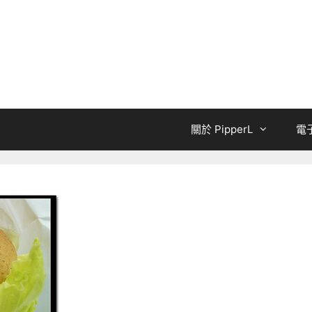
關於 PipperL
電