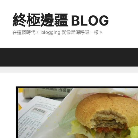
跳
至
終極邊疆 BLOG
主
要
在這個時代， blogging 就像是深呼吸一樣。
內
容