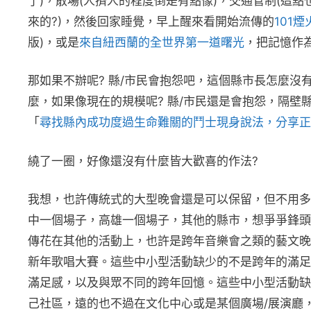
了)，散場(人擠人的程度倒是有點像)，交通管制(這點
來的?)，然後回家睡覺，早上醒來看開始流傳的
101煙
版)，或是
來自紐西蘭的全世界第一道曙光
，把記憶作
那如果不辦呢? 縣/市民會抱怨吧，這個縣市長怎麼沒
麼，如果像現在的規模呢? 縣/市民還是會抱怨，隔
「
尋找縣內成功度過生命難關的鬥士現身說法，分享正
繞了一圈，好像還沒有什麼皆大歡喜的作法?
我想，也許傳統式的大型晚會還是可以保留，但不用多
中一個場子，高雄一個場子，其他的縣市，想爭爭鋒頭
傳花在其他的活動上，也許是跨年音樂會之類的藝文晚
新年歌唱大賽。這些中小型活動缺少的不是跨年的滿足
滿足感，以及與眾不同的跨年回憶。這些中小型活動缺
己社區，遠的也不過在文化中心或是某個廣場/展演廳