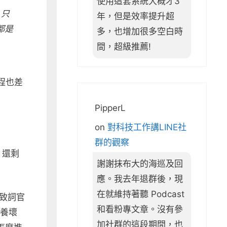
使用這套系統大概才3
，只
年，但是效率提升超
都是
多，也增加很多空白時
間，超級推薦!
程也差
PipperL
on
對科技工作講LINE社
群的觀察
，還剩
謝謝抹布大的海巡及回
應。我去年退群後，現
在就維持著聽 Podcast
致詞官
和看粉專文章。沒有參
火養壞
加社群的這段期間，也