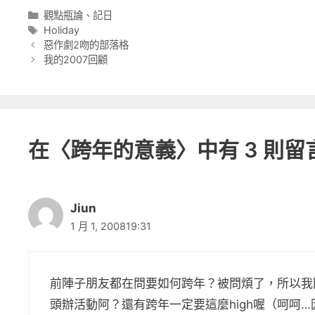
分
觀點瓶論
、
記日
類
標
Holiday
籤
惡作劇2吻的部落格
我的2007回顧
在〈跨年的意義〉中有 3 則留
Jiun
1 月 1, 200819:31
前陣子朋友都在問要如何跨年？被問煩了，所以我
頭辦活動阿？還有跨年一定要這麼high喔（呵呵