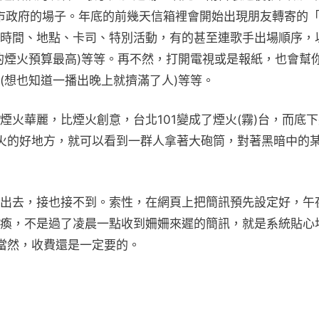
個縣市政府的場子。年底的前幾天信箱裡會開始出現朋友轉寄的
時間、地點、卡司、特別活動，有的甚至連歌手出場順序，
的煙火預算最高)等等。再不然，打開電視或是報紙，也會幫
(想也知道一播出晚上就擠滿了人)等等。
火華麗，比煙火創意，台北101變成了煙火(霧)台，而底
煙火的好地方，就可以看到一群人拿著大砲筒，對著黑暗中的
出去，接也接不到。索性，在網頁上把簡訊預先設定好，午
瘓，不是過了凌晨一點收到姍姍來遲的簡訊，就是系統貼心
 當然，收費還是一定要的。