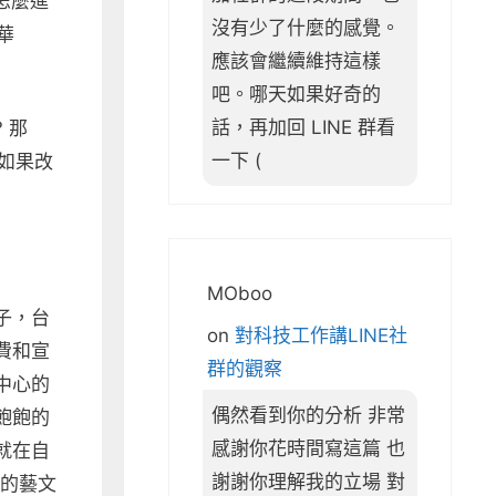
怎麼進
沒有少了什麼的感覺。
華
應該會繼續維持這樣
吧。哪天如果好奇的
話，再加回 LINE 群看
 那
一下 (
如果改
MOboo
子，台
on
對科技工作講LINE社
費和宣
群的觀察
中心的
偶然看到你的分析 非常
飽飽的
感謝你花時間寫這篇 也
就在自
謝謝你理解我的立場 對
日的藝文