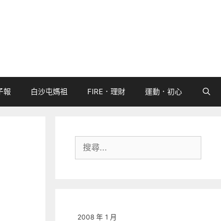
子報
白沙屯媽祖
FIRE．理財
運動．初心
搜
尋:
2008 年 1 月