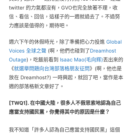
twitter 的力氣都沒有，GVO也完全放著不理，收
信、看信、回信，這樣子的一週就過去了。不過努
力應該是值得的，期待吧。
週六下午的休假時光，除了準備把心力投進
Global
Voices 全球之聲
(啊，他們也碰到了
Dreamhost
Outage
)，吃飯前看到
Isaac Mao(毛向辉)
丟出來的
《
就選舉問題向台灣部落格朋友征問
》(啊，他也是
放在 Dreamhost?) 一時興起，就回了吧，當作是本
週的部落格新文章好了。
[TWQ1]. 在中國大陸，很多人不假思索地認為自己
應當支持國民黨，你覺得其中的原因是什麼？
我不知道「許多人認為自己應當支持國民黨」這個