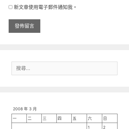
站
址
新文章使用電子郵件通知我。
網
址
搜
尋:
2008 年 3 月
一
二
三
四
五
六
日
1
2