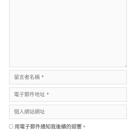
留
言
留
言
電
者
子
名
個
郵
稱
人
件
用電子郵件通知我後續的迴響。
網
地