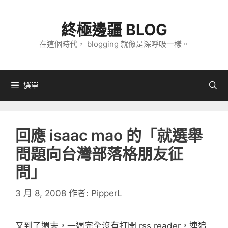
跳
至
終極邊疆 BLOG
主
在這個時代， blogging 就像是深呼吸一樣。
要
內
容
選單
回應 isaac mao 的「就選舉
問題向台灣部落格朋友征
問」
3 月 8, 2008
作者:
PipperL
又到了週末，一週完全沒有打開 rss reader，連追