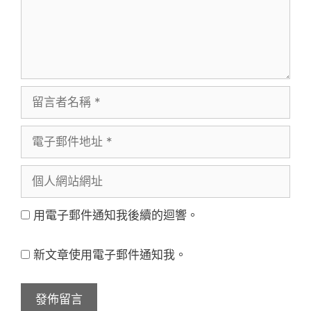
留
言
電
者
子
名
個
郵
稱
人
件
用電子郵件通知我後續的迴響。
網
地
站
址
新文章使用電子郵件通知我。
網
址