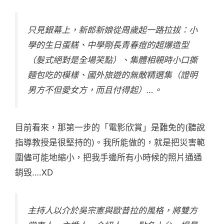
只見銀幕上，新郎新娘從周歲起一路拉拔：小
學的生日蛋糕、中學剛長青春痘的超爆造型
（髮式絕對是全場笑點）、集體相親時小口撕
麵包吃的模樣、國外旅遊的無敵精選集（證明
男方不但愛女方，而且付得起）…。
目前看來，那第一步的「電影欣賞」是難免的(聽說
指導教授是很堅持的)。我所能做的，就是把災害範
圍儘可能地縮小，把我手邊所有小時候的照片通通
銷毀….XD
主持人以介於吳宗憲與歐普拉的風格，將雙方