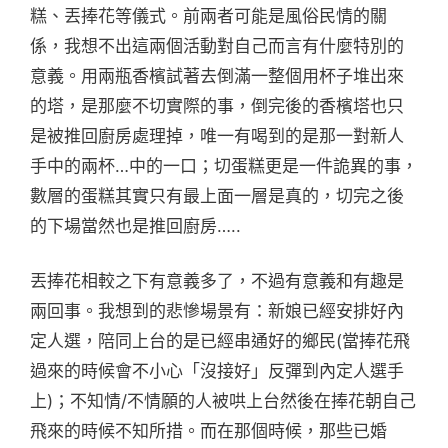
糕、丟捧花等儀式。前兩者可能是風俗民情的關
係，我想不出這兩個活動對自己而言有什麼特別的
意義。用兩瓶香檳試著去倒滿一整個用杯子堆出來
的塔，是那麼不切實際的事，倒完後的香檳塔也只
是被推回廚房處理掉，唯一有喝到的是那一對新人
手中的兩杯…中的一口；切蛋糕更是一件詭異的事，
數層的蛋糕其實只有最上面一層是真的，切完之後
的下場當然也是推回廚房…..
丟捧花相較之下有意義多了，不過有意義和有趣是
兩回事。我想到的悲慘場景有：新娘已經安排好內
定人選，陪同上台的是已經串通好的鄉民(當捧花飛
過來的時候會不小心「沒接好」反彈到內定人選手
上)；不知情/不情願的人被哄上台然後在捧花朝自己
飛來的時候不知所措。而在那個時候，那些已婚