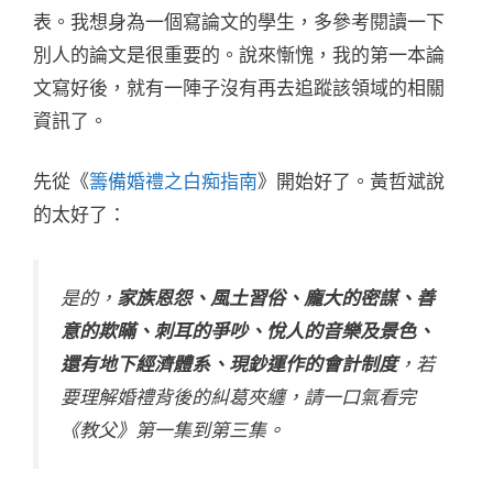
表。我想身為一個寫論文的學生，多參考閱讀一下
別人的論文是很重要的。說來慚愧，我的第一本論
文寫好後，就有一陣子沒有再去追蹤該領域的相關
資訊了。
先從《
籌備婚禮之白痴指南
》開始好了。黃哲斌說
的太好了：
是的，
家族恩怨、風土習俗、龐大的密謀、善
意的欺瞞、刺耳的爭吵、悅人的音樂及景色、
還有地下經濟體系、現鈔運作的會計制度
，若
要理解婚禮背後的糾葛夾纏，請一口氣看完
《教父》第一集到第三集。