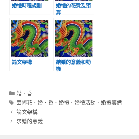
婚禮時程規劃
婚禮的花費及預
算
論文架構
結婚的意義和動
機
分
婚．昏
類
標
丟捧花
、
婚．昏
、
婚禮
、
婚禮活動
、
婚禮籌備
籤
論文架構
求婚的意義