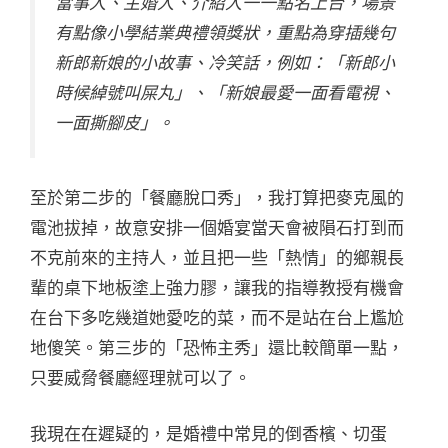
當事人、主婚人、介紹人一一點名上台，場景
有點像小學結業典禮領獎狀，重點為穿插幾句
新郎新娘的小故事、冷笑話，例如：「新郎小
時候綽號叫屎丸」、「新娘最愛一面看電視、
一面撕腳皮」。
至於第二步的「餐廳脫口秀」，我打算把麥克風的
電池拔掉，故意安排一個婚宴當天會被隕石打到而
不克前來的主持人，並且把一些「熱情」的鄉親長
輩的桌下地板塗上強力膠，讓我的指導教授有機會
在台下多吃幾道她愛吃的菜，而不是站在台上尷尬
地傻笑。第三步的「恐怖主秀」還比較簡單一點，
只要威脅餐廳經理就可以了。
我現在在遲疑的，是婚禮中常見的倒香檳、切蛋