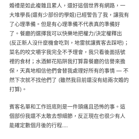
婚禮是如此複雜且累人，還好這個世界有網路，一
大堆學長(還有少部份的學姐)已經警告了我，讓我有
了心理準備。但是有心理準備不代表真的準備好
了。餐廳的選擇我可以快樂地把權力/決定權釋出
(反正新人沒什麼機會吃到，地雷就讓賓客去踩吧)；
菜名的咬文嚼字我完全不予理會，我只看後面括號
裡的食材；水酒鮮花陷阱我打算靠餐廳的信譽來擔
保，天真地相信他們會替我處理好所有的事情 — 不
然下次就不找他們了 (雖然我目前還沒有結兩次婚的
打算)。
賓客名單和工作班底則是一件頭痛且恐怖的事。這
個部份我還不太敢去想細節，反正現在也很少有人
能確定數個月後的行程….