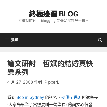
跳
至
終極邊疆 BLOG
主
在這個時代， blogging 就像是深呼吸一樣。
要
內
容
選單
論文研討 – 哲斌的結婚真快
樂系列
4 月 27, 2008
作者:
PipperL
看到
Boo in Sydney
的迴響，
提供了幾則
哲斌學長
(人家先畢業了當然要叫一聲學長) 的論文心得發