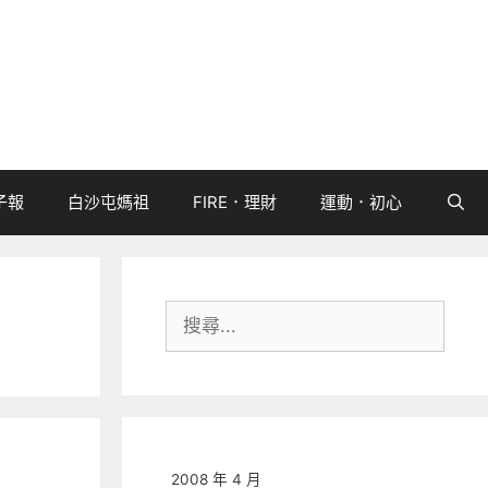
子報
白沙屯媽祖
FIRE．理財
運動．初心
搜
尋:
2008 年 4 月