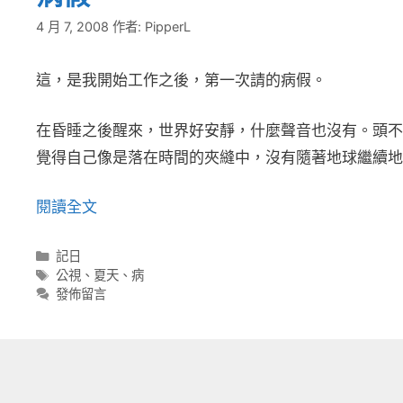
4 月 7, 2008
作者:
PipperL
這，是我開始工作之後，第一次請的病假。
在昏睡之後醒來，世界好安靜，什麼聲音也沒有。頭不
覺得自己像是落在時間的夾縫中，沒有隨著地球繼續地
閱讀全文
分
記日
類
標
公視
、
夏天
、
病
籤
發佈留言