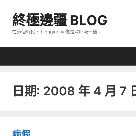
跳
至
終極邊疆 BLOG
主
要
在這個時代， blogging 就像是深呼吸一樣。
內
容
日期:
2008 年 4 月 7 
病假