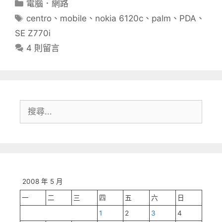
分
電腦．網路
類
標
centro
、
mobile
、
nokia 6120c
、
palm
、
PDA
、
籤
SE Z770i
4 則留言
搜
尋:
2008 年 5 月
一
二
三
四
五
六
日
1
2
3
4