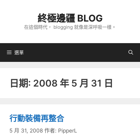
跳
至
終極邊疆 BLOG
主
在這個時代， blogging 就像是深呼吸一樣。
要
內
容
選單
日期:
2008 年 5 月 31 日
行動裝備再整合
5 月 31, 2008
作者:
PipperL