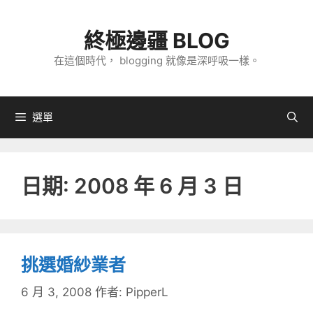
跳
至
終極邊疆 BLOG
主
在這個時代， blogging 就像是深呼吸一樣。
要
內
容
選單
日期:
2008 年 6 月 3 日
挑選婚紗業者
6 月 3, 2008
作者:
PipperL