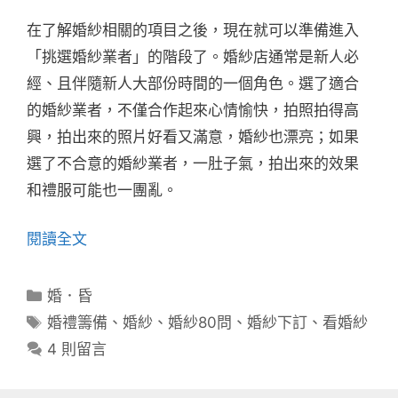
在了解婚紗相關的項目之後，現在就可以準備進入
「挑選婚紗業者」的階段了。婚紗店通常是新人必
經、且伴隨新人大部份時間的一個角色。選了適合
的婚紗業者，不僅合作起來心情愉快，拍照拍得高
興，拍出來的照片好看又滿意，婚紗也漂亮；如果
選了不合意的婚紗業者，一肚子氣，拍出來的效果
和禮服可能也一團亂。
閱讀全文
分
婚．昏
類
標
婚禮籌備
、
婚紗
、
婚紗80問
、
婚紗下訂
、
看婚紗
籤
4 則留言