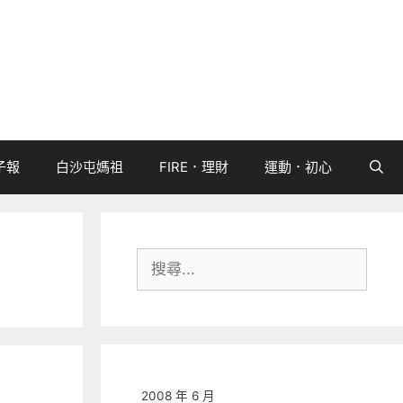
子報
白沙屯媽祖
FIRE．理財
運動．初心
搜
尋:
2008 年 6 月