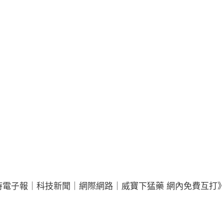
時電子報｜科技新聞｜網際網路｜威寶下猛藥 網內免費互打》