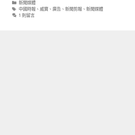
分
新聞媒體
類
標
中國時報
、
威寶
、
廣告
、
新聞剪報
、
新聞媒體
籤
1 則留言