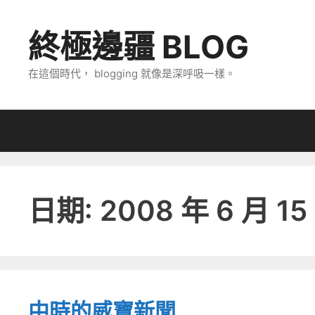
跳
至
終極邊疆 BLOG
主
要
在這個時代， blogging 就像是深呼吸一樣。
內
容
日期:
2008 年 6 月 15
中時的威寶新聞