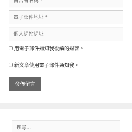
言
電
者
子
名
個
郵
稱
人
件
用電子郵件通知我後續的迴響。
網
地
站
址
新文章使用電子郵件通知我。
網
址
搜