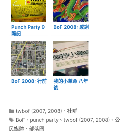
Punch Party 9
BoF 2008: 感謝
隨記
BoF 2008: 行前
我的小革命 八年
後
分
twbof (2007, 2008)
、
社群
類
標
BoF
、
punch party
、
twbof (2007, 2008)
、
公
籤
民媒體
、
部落圈