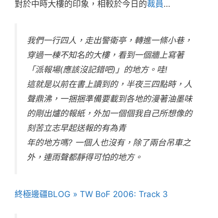
對於中時大樓的印象，相較於今日的
裁員
…
我們一行四人，走出警衛亭，轉進一條小巷，
穿過一棟不知名的大樓，看到一個牆上寫著
「派報場(應該沒記錯吧)」的地方。哇!
這就是以前在書上讀到的，半夜三四點時，人
聲鼎沸，一捆捆準備要載到各地的漫著油墨味
的剛出爐的報紙，外加一個個我自己所想像的
刻苦立志早起送報的有為青
年的地方嗎? 一個人也沒有，除了兩台吊車之
外，連雨聲都靜得可怕的地方。
終極邊疆BLOG » TW BoF 2006: Track 3