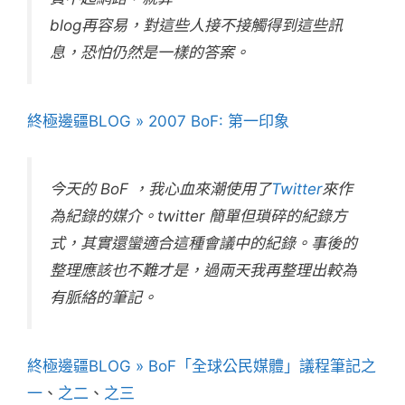
blog再容易，對這些人接不接觸得到這些訊
息，恐怕仍然是一樣的答案。
終極邊疆BLOG » 2007 BoF: 第一印象
今天的 BoF ，我心血來潮使用了
Twitter
來作
為紀錄的媒介。twitter 簡單但瑣碎的紀錄方
式，其實還蠻適合這種會議中的紀錄。事後的
整理應該也不難才是，過兩天我再整理出較為
有脈絡的筆記。
終極邊疆BLOG » BoF「全球公民媒體」議程筆記之
一
、
之二
、
之三