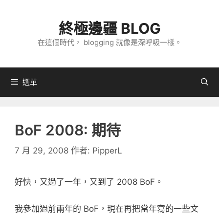
跳
至
終極邊疆 BLOG
主
在這個時代， blogging 就像是深呼吸一樣。
要
內
容
選單
BoF 2008: 期待
7 月 29, 2008
作者:
PipperL
好快，又過了一年，又到了 2008 BoF。
我參加過前兩年的 BoF，現在再把當年寫的一些文