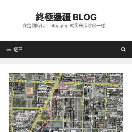
跳
至
終極邊疆 BLOG
主
在這個時代， blogging 就像是深呼吸一樣。
要
內
容
選單