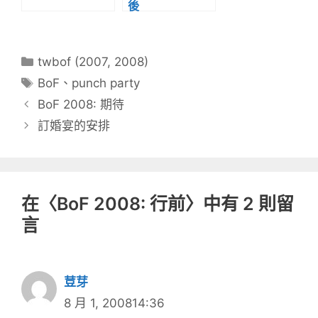
後
分
twbof (2007, 2008)
類
標
BoF
、
punch party
籤
BoF 2008: 期待
訂婚宴的安排
在〈BoF 2008: 行前〉中有 2 則留
言
荳芽
8 月 1, 200814:36