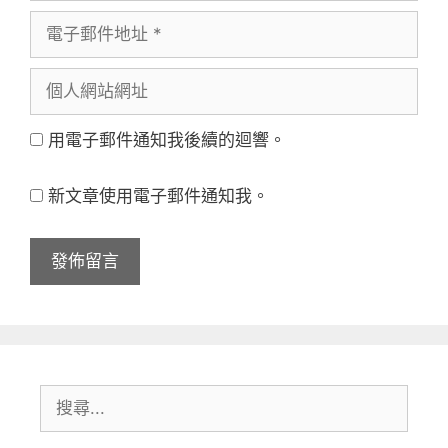
電
者
子
名
個
郵
稱
人
件
用電子郵件通知我後續的迴響。
網
地
站
址
新文章使用電子郵件通知我。
網
址
搜
尋: