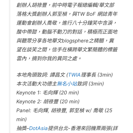
創辦人胡祿豐，前中時電子報總編輯/華文部
落格大獎創辦人郭至楨，與TW BoF 網誌青年
運動會創辦人喬敬，進行八十分鐘笑中含淚，
酸中帶甜，動腦不動刀的對話，積極而正面地
與聽眾分享各地華文blogsphere之精髓，冀
望在談笑之間，信手在橫跨華文繁簡體的標籤
雲內，摘到你我的異同之處。
本地角頭致詞: 譚昌文 (
TWIA
理事長 (3min)
本次活動大功德主
無名小站
致詞 (3min)
Keynote 1: 毛向輝 (20 min)
Keynote 2: 胡祿豐 (20 min)
Panel: 毛向輝, 胡祿豐, 郭至楨 w/ 喬敬 (25
min)
抽獎–
DotAsia
提供台北-香港來回機票兩張(詳