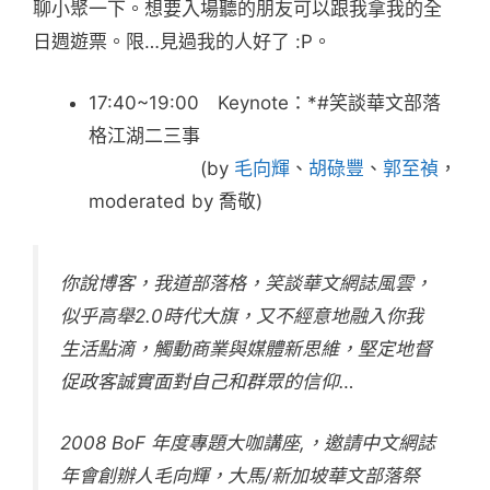
聊小聚一下。想要入場聽的朋友可以跟我拿我的全
日週遊票。限…見過我的人好了 :P。
17:40~19:00 Keynote：*#笑談華文部落
格江湖二三事
(by
毛向輝
、
胡碌豐
、
郭至禎
，
moderated by 喬敬)
你說博客，我道部落格，笑談華文網誌風雲，
似乎高舉2.0時代大旗，又不經意地融入你我
生活點滴，觸動商業與媒體新思維，堅定地督
促政客誠實面對自己和群眾的信仰…
2008 BoF 年度專題大咖講座,，邀請中文網誌
年會創辦人毛向輝，大馬/新加坡華文部落祭