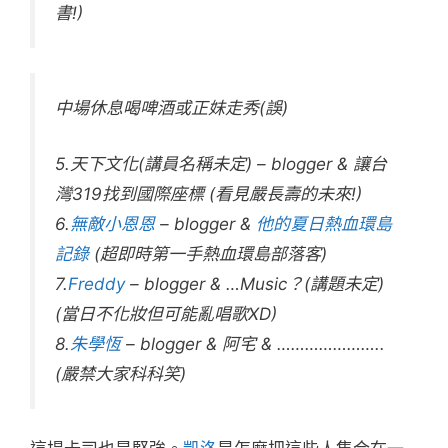
書!)
中場休息喝啤酒或正妹走秀(誤)
5.天下文化(講員名稱未定) – blogger & 讓台
灣319找到國際座標 (看見嚴長壽的未來!)
6.
無敵小恩恩
– blogger &
他的夏日熱血環島
記錄
(超即時第一手熱血環島部落客)
7.
Freddy
– blogger & …Music？(講題未定)
(當日不化妝但可能亂唱歌XD)
8.
朱學恆
– blogger & 阿宅 & …………………..
(嚴禁大家科科笑)