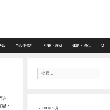
子報
白沙屯媽祖
FIRE．理財
運動．初心
搜
尋:
而言，
深層，
2008 年 9 月