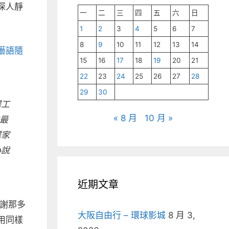
深人靜
一
二
三
四
五
六
日
1
2
3
4
5
6
7
8
9
10
11
12
13
14
囈語隨
15
16
17
18
19
20
21
22
23
24
25
26
27
28
29
30
擇工
« 8 月
10 月 »
最
擇家
小說
近期文章
感謝那多
大阪自由行 – 環球影城
8 月 3,
用同樣