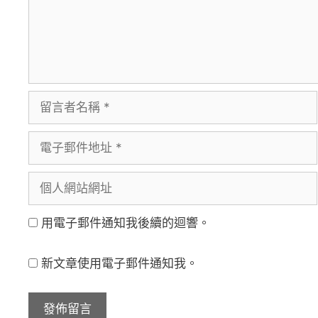
留
言
電
者
子
名
個
郵
稱
人
件
用電子郵件通知我後續的迴響。
網
地
站
址
新文章使用電子郵件通知我。
網
址