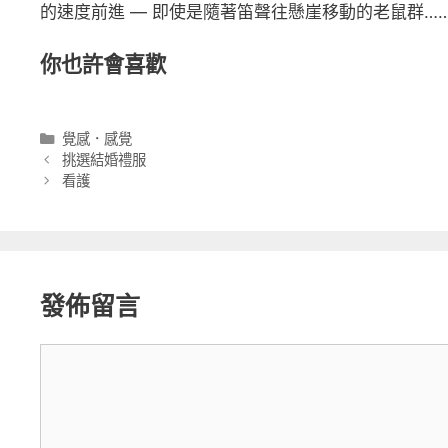
的速度前進 — 即使是隨著笛聲往懸崖移動的老鼠群…
你也許會喜歡
分
覺感．感覺
類
挑選結婚禮服
看護
發佈留言
留
言