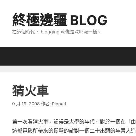
跳
至
終極邊疆 BLOG
主
要
在這個時代， blogging 就像是深呼吸一樣。
內
容
猜火車
9 月 19, 2008
作者:
PipperL
第一次看猜火車，記得是大學的年代。對於一個在「由
這部電影所帶來的衝擊的確對一個二十出頭的年青人造