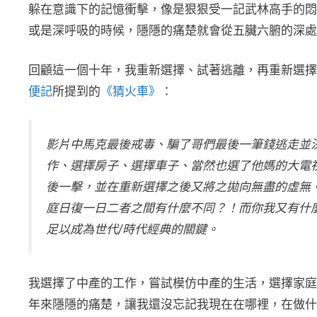
躲在意識下的記憶衝擊，像是狠狠受一記武林高手的悶
或是深呼吸的時候，隱隱的痛楚就會從五臟六腑的深處
回顧這一個十年，我重新選擇、試著逃離，再重新選擇
便記
所提到的
《猜火車》
：
影片中馬克最後戒毒、騙了哥們最後一筆錢逃走並
作、選擇房子、選擇車子、當然也選了他媽的大電
後一擊，並在重新選擇之後又將之拋向無盡的虛無
庭日復一日二者之間有什麼不同？！而你我又有什
足以成為世代/時代經典的關鍵。
我選擇了中產的工作，嘗試模仿中產的生活，選擇家庭，
年來隱隱的痛楚，讓我還沒忘記我現在在哪裡，在做什