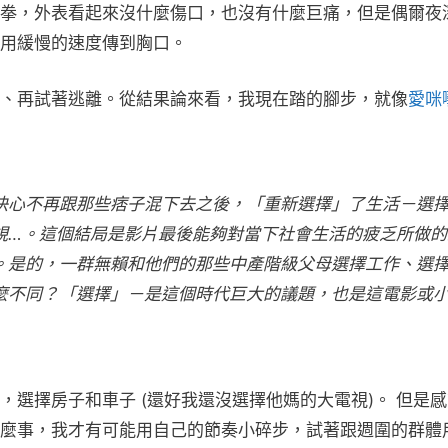
拳，外表看起來沒什麼傷口，也沒有什麼巨痛，但是偶爾夜
用緩慢的速度傳到胸口。
、再試著逃離。從結果論來看，我現在踏的腳步，就像
愛咪
決心不再跟那些痞子混下去之後，「重新選擇」了生活－選
視…。這個結局是影片最後能夠對當下社會生活的疲乏所做的
。是的，一群無賴和他們的那些中產階級父母選擇工作、選
麼不同？「選擇」－是這個時代巨大的議題，也是這電影或
選擇房子和車子 (還好我還沒選擇他媽的大電視)。 但是
麼事，我才有可能用自己的節奏小碎步，試著跟週圍的群體