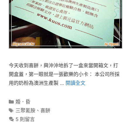
今天收到喜餅，興沖沖地拆了一盒來當開箱文，打
開盒蓋，第一眼就是一張歡樂的小卡： 本公司所採
用的奶粉為澳洲生產製 …
閱讀全文
分
婚．昏
類
標
三聚氰胺
、
喜餅
籤
5 則留言