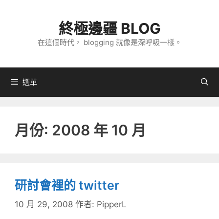
跳
至
終極邊疆 BLOG
主
在這個時代， blogging 就像是深呼吸一樣。
要
內
容
選單
月份:
2008 年 10 月
研討會裡的 twitter
10 月 29, 2008
作者:
PipperL