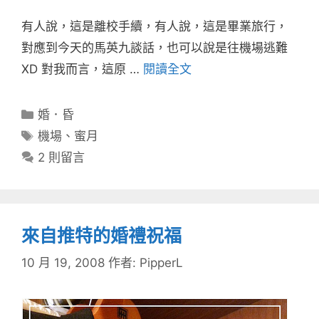
有人說，這是離校手續，有人說，這是畢業旅行，
對應到今天的馬英九談話，也可以說是往機場逃難
XD 對我而言，這原 …
閱讀全文
分
婚．昏
類
標
機場
、
蜜月
籤
2 則留言
來自推特的婚禮祝福
10 月 19, 2008
作者:
PipperL