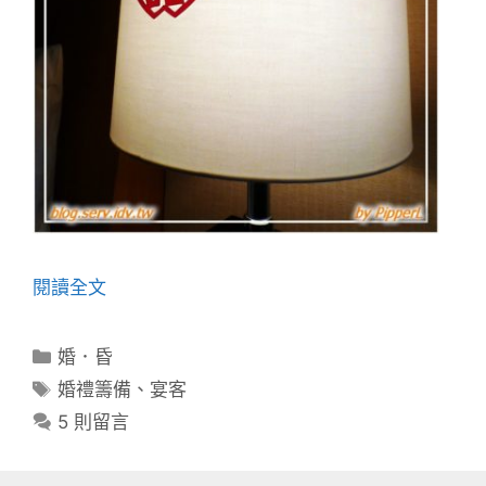
閱讀全文
分
婚．昏
類
標
婚禮籌備
、
宴客
籤
5 則留言