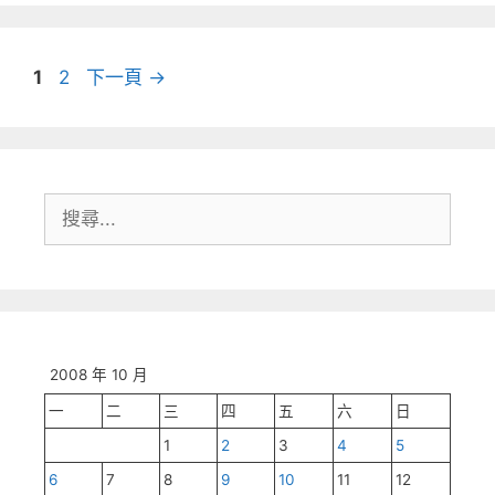
頁
頁
1
2
下一頁
→
面
面
搜
尋:
2008 年 10 月
一
二
三
四
五
六
日
1
2
3
4
5
6
7
8
9
10
11
12