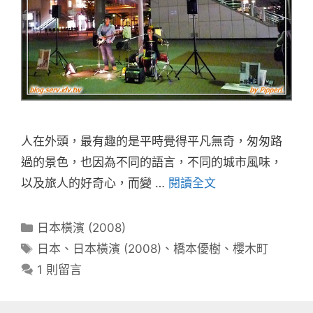
人在外頭，最有趣的是平時覺得平凡無奇，匆匆路
過的景色，也因為不同的語言，不同的城市風味，
以及旅人的好奇心，而變 …
閱讀全文
分
日本橫濱 (2008)
類
標
日本
、
日本橫濱 (2008)
、
橋本優樹
、
櫻木町
籤
1 則留言