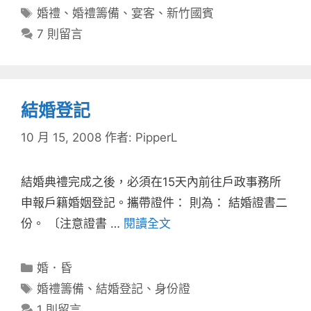
類
標
婚禮
、
婚禮籌備
、
宴客
、
新竹國賓
籤
7 則留言
結婚登記
10 月 15, 2008
作者:
PipperL
結婚典禮完成之後，必須在15天內前往戶政事務所
申報戶籍婚姻登記。攜帶證件： 則為： 結婚證書二
份。 〔注意證書 …
閱讀全文
分
婚．昏
類
標
婚禮籌備
、
結婚登記
、
身份證
籤
1 則留言