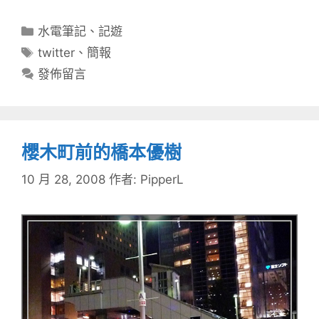
分
水電筆記
、
記遊
類
標
twitter
、
簡報
籤
發佈留言
櫻木町前的橋本優樹
10 月 28, 2008
作者:
PipperL