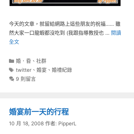
今天的文章，就留給網路上這些朋友的祝福…… 雖
然大家一口龍蝦都沒吃到 (我跟指導教授也 …
閱讀
全文
分
婚．昏
、
社群
類
標
twitter
、
婚宴
、
婚禮紀錄
籤
9 則留言
婚宴前一天的行程
10 月 18, 2008
作者:
PipperL