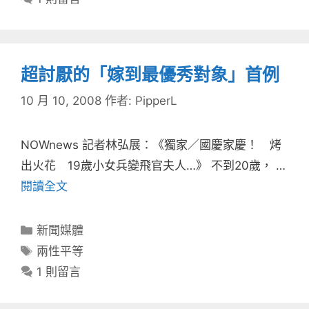
超討厭的「嫁到最優秀對象」首例
10 月 10, 2008
作者:
PipperL
NOWnews 記者林弘展：《獨家／國慶家慶！ 烤
出火花 19歲小女兵變飛官夫人…》 不到20歲， …
閱讀全文
分
新聞媒體
類
標
兩性平等
籤
1 則留言