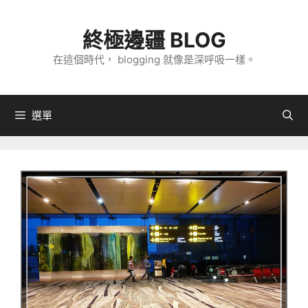
跳
至
終極邊疆 BLOG
主
在這個時代， blogging 就像是深呼吸一樣。
要
內
容
選單