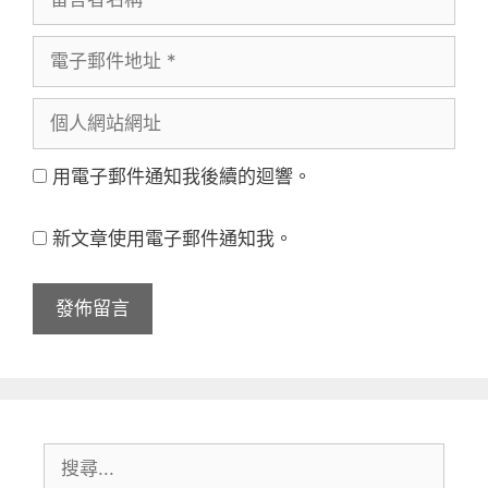
言
電
者
子
名
個
郵
稱
人
件
用電子郵件通知我後續的迴響。
網
地
站
址
新文章使用電子郵件通知我。
網
址
搜