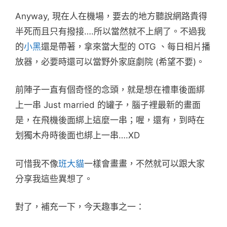
Anyway, 現在人在機場，要去的地方聽說網路貴得
半死而且只有撥接….所以當然就不上網了。不過我
的
小黑
還是帶著，拿來當大型的 OTG 、每日相片播
放器，必要時還可以當野外家庭劇院 (希望不要)。
前陣子一直有個奇怪的念頭，就是想在禮車後面綁
上一串 Just married 的罐子，腦子裡最新的畫面
是，在飛機後面綁上這麼一串；喔，還有，到時在
划獨木舟時後面也綁上一串….XD
可惜我不像
班大貓
一樣會畫畫，不然就可以跟大家
分享我這些異想了。
對了，補充一下，今天趣事之一：