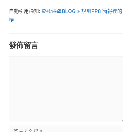
自動引用通知:
終極邊疆BLOG » 說到PP8 簡報裡的
梗
發佈留言
留
言
留