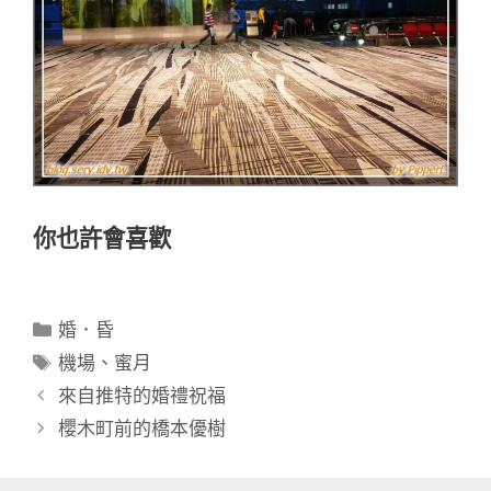
你也許會喜歡
分
婚．昏
類
標
機場
、
蜜月
籤
來自推特的婚禮祝福
櫻木町前的橋本優樹