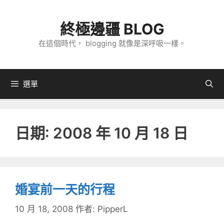
跳
至
終極邊疆 BLOG
主
在這個時代， blogging 就像是深呼吸一樣。
要
內
容
選單
日期:
2008 年 10 月 18 日
婚宴前一天的行程
10 月 18, 2008
作者:
PipperL