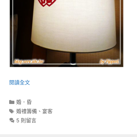
閱讀全文
分
婚．昏
類
標
婚禮籌備
、
宴客
籤
5 則留言