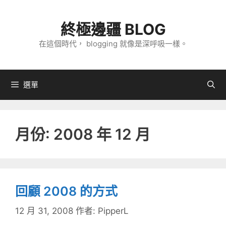
跳
至
終極邊疆 BLOG
主
在這個時代， blogging 就像是深呼吸一樣。
要
內
容
選單
月份:
2008 年 12 月
回顧 2008 的方式
12 月 31, 2008
作者:
PipperL