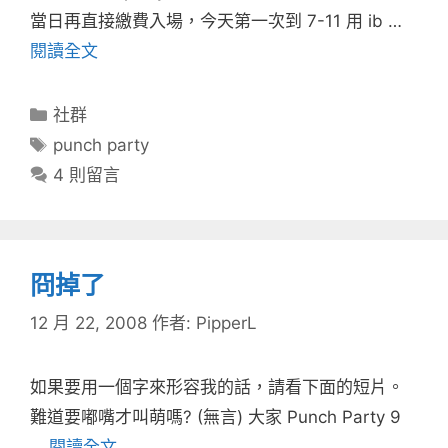
當日再直接繳費入場，今天第一次到 7-11 用 ib …
閱讀全文
分
社群
類
標
punch party
籤
4 則留言
冏掉了
12 月 22, 2008
作者:
PipperL
如果要用一個字來形容我的話，請看下面的短片。
難道要嘟嘴才叫萌嗎? (無言) 大家 Punch Party 9
…
閱讀全文