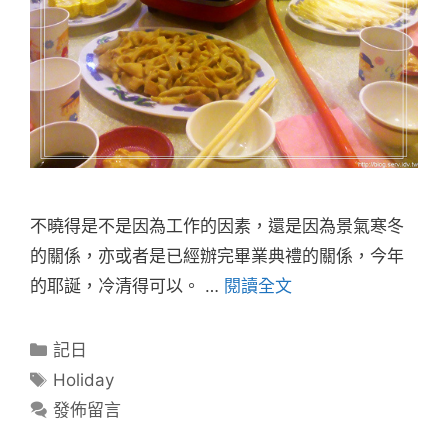
不曉得是不是因為工作的因素，還是因為景氣寒冬
的關係，亦或者是已經辦完畢業典禮的關係，今年
的耶誕，冷清得可以。 …
閱讀全文
分
記日
類
標
Holiday
籤
發佈留言