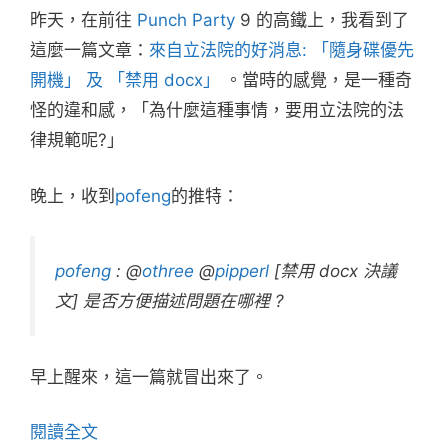
昨天，在前往
Punch Party
9 的高鐵上，我看到了
這麼一篇文章：
來自立法院的好消息: 「隨身碟優先
開機」 及 「禁用 docx」
。當時的感覺，是一種奇
怪的違和感，「為什麼這種事情，要用立法院的法
律規範呢?」
晚上，收到
pofeng
的推特：
pofeng
:
@
othree
@
pipperl
[禁用 docx 決議
文] 是否方便描述問題在哪裡 ?
早上醒來，這一篇就冒出來了。
閱讀全文