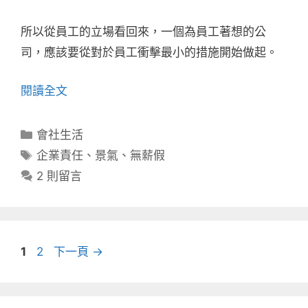
所以從員工的立場看回來，一個為員工著想的公
司，應該要從對於員工衝擊最小的措施開始做起。
閱讀全文
分
會社生活
類
標
企業責任
、
景氣
、
無薪假
籤
2 則留言
頁
頁
1
2
下一頁
→
面
面