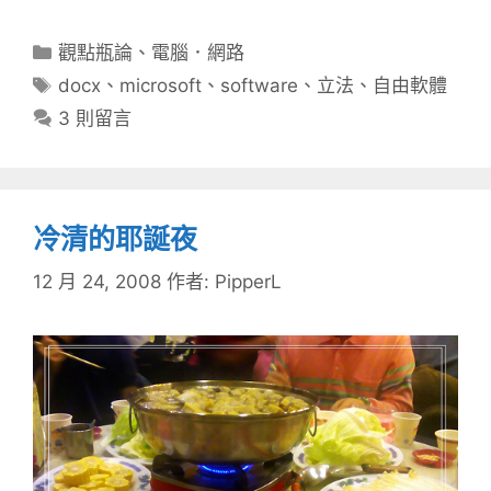
分
觀點瓶論
、
電腦．網路
類
標
docx
、
microsoft
、
software
、
立法
、
自由軟體
籤
3 則留言
冷清的耶誕夜
12 月 24, 2008
作者:
PipperL