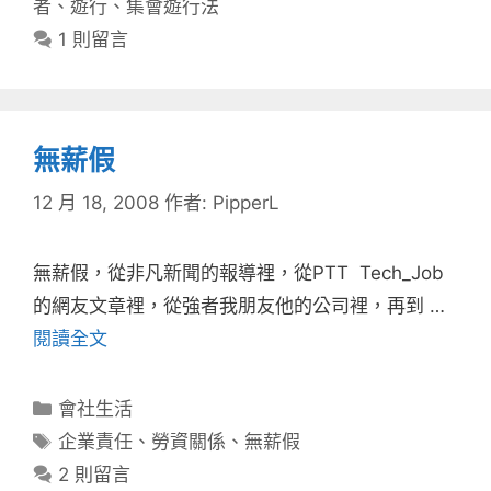
者
、
遊行
、
集會遊行法
1 則留言
無薪假
12 月 18, 2008
作者:
PipperL
無薪假，從非凡新聞的報導裡，從PTT Tech_Job
的網友文章裡，從強者我朋友他的公司裡，再到 …
閱讀全文
分
會社生活
類
標
企業責任
、
勞資關係
、
無薪假
籤
2 則留言