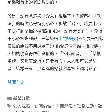
是編輯台上的老闆想要的。
於是，記者就這樣「介入」現場了。而警察在「執
法」的時候也得特別小心，驅散「暴民」時要小心
不要打到拿攝影機/照相機的「記者大哥」們，免得
不小心被媒體記上一筆還得
上門道歉
(不過要是打錯
良民的話就不用道歉了)。偏偏這個年頭、攝影機、
照相機便宜得跟什麼似的，「公民記者」、「草根
媒體」又那麼流行，只要有心，人人都可以是記
者。這樣一來，那荒誕的點就容易被突顯出來了。
閱讀全文
分
新聞媒體
類
標
公民媒體
、
新聞倫理
、
新聞媒體
、
社會運動
、
記
籤