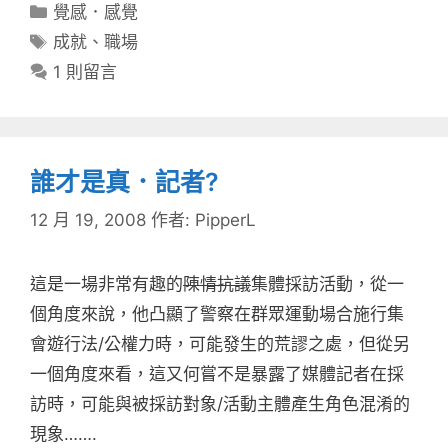
分
覺感．感覺
類
標
成就
、
職場
籤
1 則留言
誰才是真．記者?
12 月 19, 2008
作者:
PipperL
這是一場非常有趣的
陳情抗議
集體採訪活動，從一
個角度來說，他凸顯了警察在群眾運動場合施行集
會遊行法/公權力時，可能發生的荒謬之處，但從另
一個角度來看，這又何嘗不是暴露了媒體記者在採
訪時，可能與被採訪對象/活動主體產生角色混淆的
現象…….