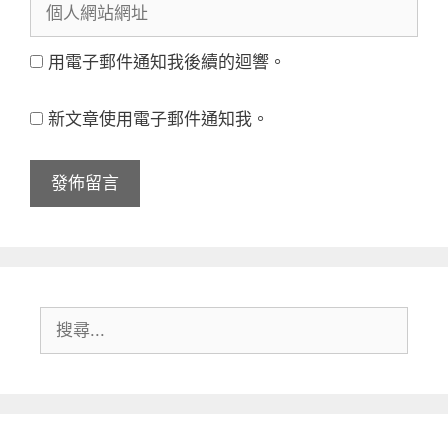
個
郵
稱
人
件
用電子郵件通知我後續的迴響。
網
地
站
址
新文章使用電子郵件通知我。
網
址
搜
尋: