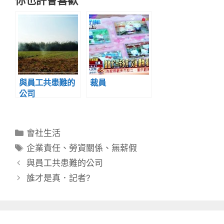
與員工共患難的
裁員
公司
分
會社生活
類
標
企業責任
、
勞資關係
、
無薪假
籤
與員工共患難的公司
誰才是真．記者?