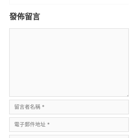
發佈留言
留
言
留
言
電
者
子
名