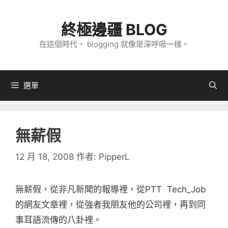
跳
至
終極邊疆 BLOG
主
在這個時代， blogging 就像是深呼吸一樣。
要
內
容
選單
無薪假
12 月 18, 2008
作者:
PipperL
無薪假，從非凡新聞的報導裡，從PTT Tech_Job
的網友文章裡，從強者我朋友他的公司裡，再到同
事耳語流傳的八卦裡。