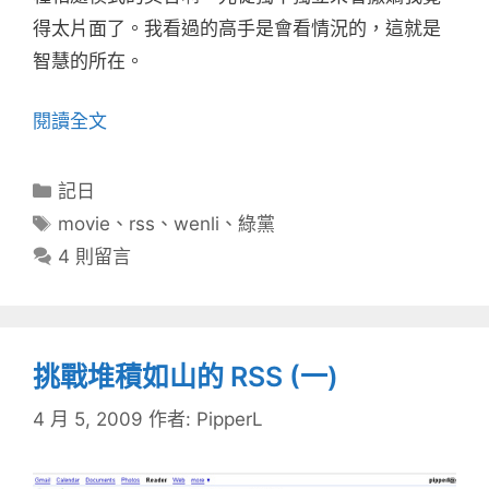
得太片面了。我看過的高手是會看情況的，這就是
智慧的所在。
閱讀全文
分
記日
類
標
movie
、
rss
、
wenli
、
綠黨
籤
4 則留言
挑戰堆積如山的 RSS (一)
4 月 5, 2009
作者:
PipperL