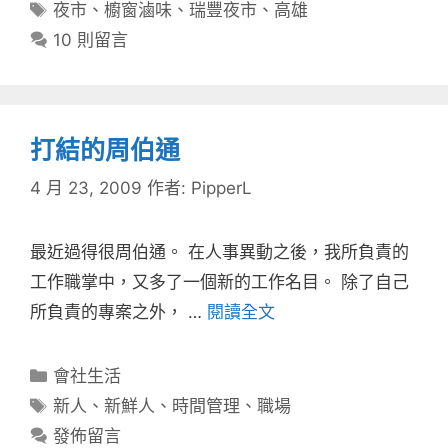
類
標
夜市
、
櫥窗滷味
、
瑞豐夜市
、
高雄
籤
10 則留言
打結的周伯通
4 月 23, 2009
作者:
PipperL
最近過得很周伯通。 在人事異動之後，我所負責的
工作職掌中，又多了一個新的工作名目。 除了自己
所負責的專案之外， …
閱讀全文
分
會社生活
類
標
新人
、
新鮮人
、
時間管理
、
職場
籤
發佈留言