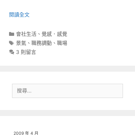
閱讀全文
分
會社生活
、
覺感．感覺
類
標
景氣
、
職務調動
、
職場
籤
3 則留言
搜
尋:
2009 年 4 月