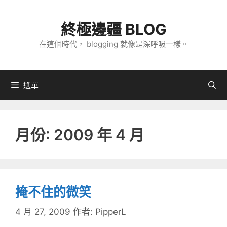
跳
至
終極邊疆 BLOG
主
在這個時代， blogging 就像是深呼吸一樣。
要
內
容
選單
月份:
2009 年 4 月
掩不住的微笑
4 月 27, 2009
作者:
PipperL