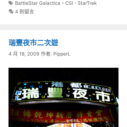
類
標
BattleStar Galactica
、
CSI
、
StarTrek
籤
4 則留言
瑞豐夜市二次遊
4 月 18, 2009
作者:
PipperL