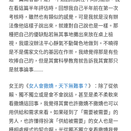
在看這篇半年評估時，回想我自己半年前在第一次
考核時，雖然也有類似的感覺，可是我就是沒有辦
法像他這樣子說出來，就連對自己說也是一樣。那
種把自己的優缺點若無其事地攤出來放在桌上檢
視，我還沒辦法平心靜氣不動聲色地做到。不曉得
是不是儒家文化的基因在作崇，我總覺得那是有些
吹捧自己的，但是其實科學教育就告訴我其實那只
是就事論事…….
女王的《
女人會撒嬌，天下無難事？
》：除了從依
賴、獨不獨立或是會不會說話，甚至是柔不柔軟來
看撒嬌這回事，我覺得其實也許撒嬌不撒嬌也可以
用供給和需求來看。如果碰到了「需要被需要」的
男人，也許懂得扮演「供給被需要」的女人也是一
種相處模式的契合啊。光從獨不獨立來看撒嬌我覺