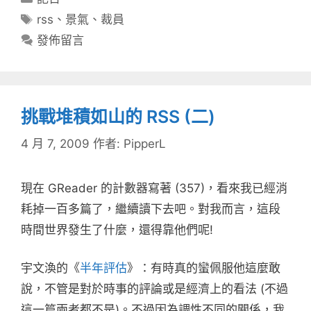
類
標
rss
、
景氣
、
裁員
籤
發佈留言
挑戰堆積如山的 RSS (二)
4 月 7, 2009
作者:
PipperL
現在 GReader 的計數器寫著 (357)，看來我已經消
耗掉一百多篇了，繼續讀下去吧。對我而言，這段
時間世界發生了什麼，還得靠他們呢!
宇文渙的《
半年評估
》：有時真的蠻佩服他這麼敢
說，不管是對於時事的評論或是經濟上的看法 (不過
這一篇兩者都不是)。不過因為調性不同的關係，我