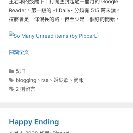
王若琳的鼓勵下，打開塵封起過一個月的 Google
Reader，第一級的 -1.Daily- 分類有 515 篇未讀。
這將會是一條漫長的路，但至少是一個好的開始。
閱讀全文
分
記日
類
標
blogging
、
rss
、
婚紗照
、
簡報
籤
2 則留言
Happy Ending