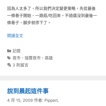
因為人太多了，所以我們決定變更策略，先從最後
一條巷子開始、一路逛/吃回來。不過還沒到最後一
條巷子，腳步就停下了。
閱讀全文
分
記遊
類
標
夜市
、
瑞豐夜市
、
高雄
籤
3 則留言
說到晨起這件事
4 月 15, 2009
作者:
PipperL