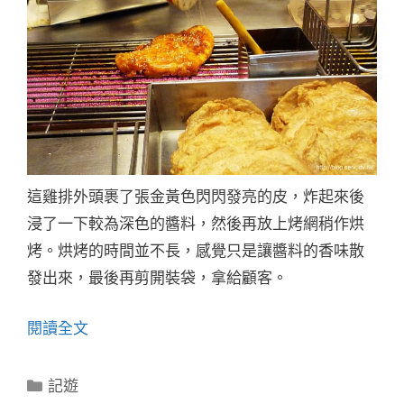
這雞排外頭裹了張金黃色閃閃發亮的皮，炸起來後
浸了一下較為深色的醬料，然後再放上烤網稍作烘
烤。烘烤的時間並不長，感覺只是讓醬料的香味散
發出來，最後再剪開裝袋，拿給顧客。
閱讀全文
分
記遊