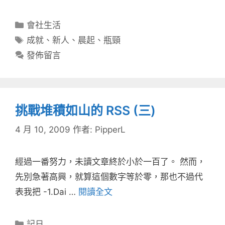
分
會社生活
類
標
成就
、
新人
、
晨起
、
瓶頸
籤
發佈留言
挑戰堆積如山的 RSS (三)
4 月 10, 2009
作者:
PipperL
經過一番努力，未讀文章終於小於一百了。 然而，
先別急著高興，就算這個數字等於零，那也不過代
表我把 -1.Dai …
閱讀全文
分
記日