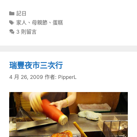
分
記日
類
標
家人
、
母親節
、
蛋糕
籤
3 則留言
瑞豐夜市三次行
4 月 26, 2009
作者:
PipperL