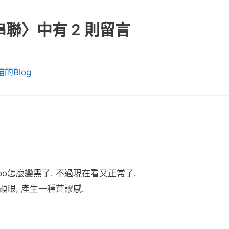
聯〉中有 2 則留言
的Blog
hoo怎麼變黑了. 不過現在看又正常了.
顯眼, 產生一種荒謬感.