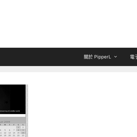
關於 PipperL
電