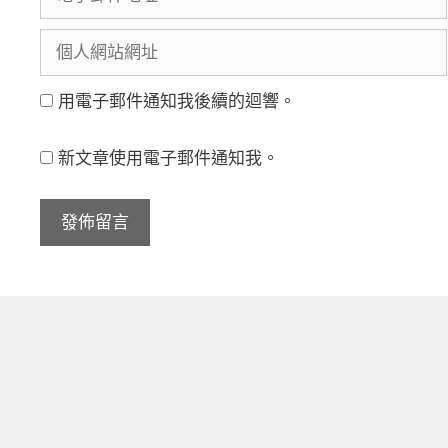
子
名
個
郵
稱
人
件
用電子郵件通知我後續的迴響。
網
地
站
址
新文章使用電子郵件通知我。
網
址