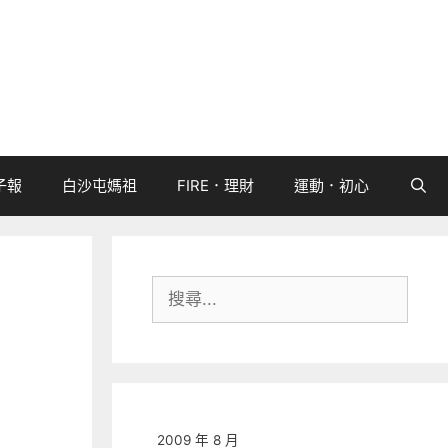
子報
白沙屯媽祖
FIRE．理財
運動．初心
搜
尋:
2009 年 8 月