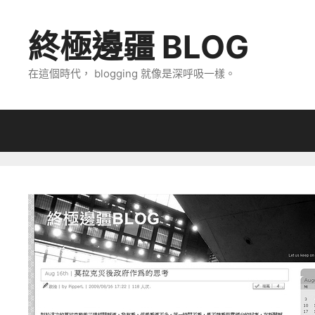
跳
至
終極邊疆 BLOG
主
要
在這個時代， blogging 就像是深呼吸一樣。
內
容