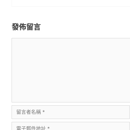
發佈留言
留
言
留
言
電
者