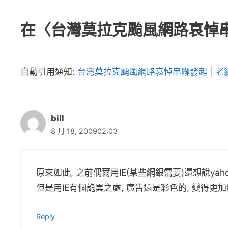
在〈台灣莫拉克颱風網路哀悼串
自動引用通知:
台灣莫拉克颱風網路哀悼串聯發起 | 老貓
bill
8 月 18, 200902:03
原來如此, 之前偶爾用IE(某些網銀需要)還想說ya
但是用IE有個詭異之處, 廣告還是彩色的, 變得更加
Reply