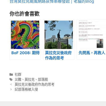
台灣莫拉克颱風網路哀悼串聯發起 | 老貓的Blog
你也許會喜歡
BoF 2008: 期待
莫拉克災後政府
先問馬，再救人
作為的思考
分
社群
類
標
災難
、
莫拉克
、
部落圈
籤
莫拉克災後政府作為的思考
記部落格被入侵