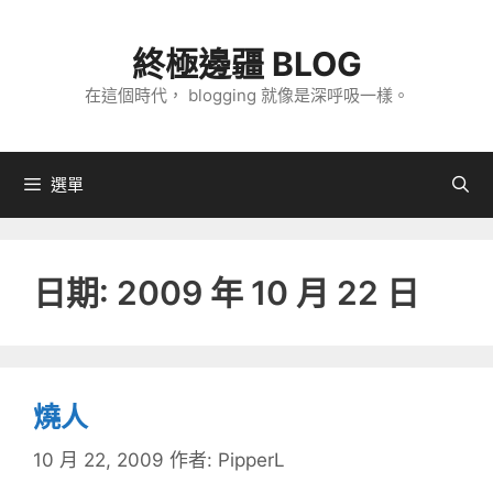
跳
至
終極邊疆 BLOG
主
在這個時代， blogging 就像是深呼吸一樣。
要
內
容
選單
日期:
2009 年 10 月 22 日
燒人
10 月 22, 2009
作者:
PipperL