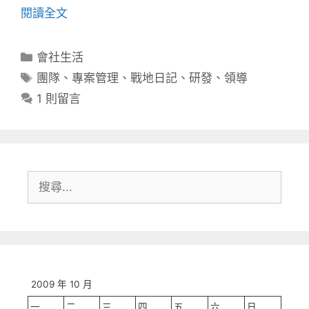
閱讀全文
分
會社生活
類
標
團隊
、
專案管理
、
戰地日記
、
研發
、
領導
籤
1 則留言
搜
尋:
2009 年 10 月
一
二
三
四
五
六
日