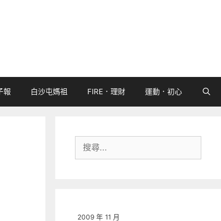
子報
白沙屯媽祖
FIRE．理財
運動．初心
搜
尋:
2009 年 11 月