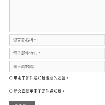
留
言
電
者
子
名
個
郵
稱
人
件
用電子郵件通知我後續的迴響。
網
地
站
址
新文章使用電子郵件通知我。
網
址