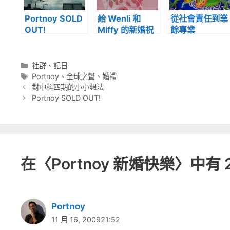
Portnoy SOLD
給 Wenli 和
從社會責任到業
OUT!
Miffy 的新婚祝
餘專業
福
分
社群
、
記日
類
標
Portnoy
、
全球之聲
、
婚禮
籤
對中科四期的小小想法
Portnoy SOLD OUT!
在〈Portnoy 新婚快樂〉中有 
Portnoy
11 月 16, 200921:52