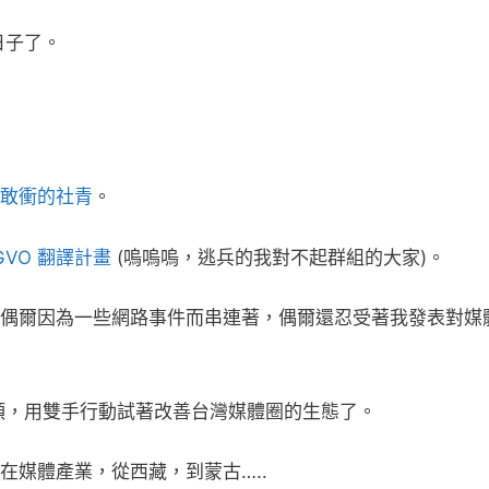
日子了。
敢衝的社青
。
GVO 翻譯計畫
(嗚嗚嗚，逃兵的我對不起群組的大家)。
偶爾因為一些網路事件而串連著，偶爾還忍受著我發表對媒
上街頭，用雙手行動試著改善台灣媒體圈的生態了。
在媒體產業，從西藏，到蒙古…..