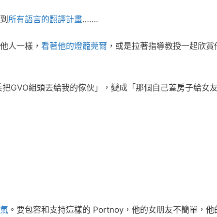
到
所有語言的翻譯計畫
…….
他人一樣，
看著他的燈籠莞爾
，或是拉著指導教授一起欣賞
去當兵把GVO組頭丟給我的傢伙」，變成「那個自己蓋房子給女
。
氣
。要包容和支持這樣的 Portnoy，他的女朋友不簡單，