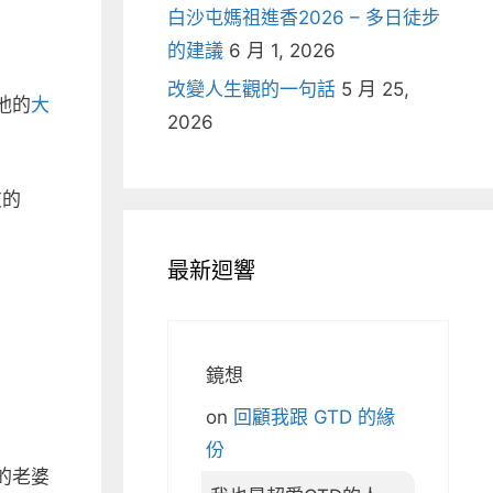
白沙屯媽祖進香2026 – 多日徒步
的建議
6 月 1, 2026
改變人生觀的一句話
5 月 25,
他的
大
2026
友的
最新迴響
鏡想
on
回顧我跟 GTD 的緣
份
他的老婆