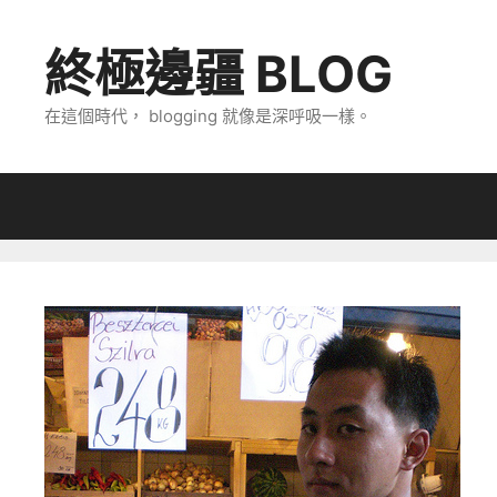
跳
至
終極邊疆 BLOG
主
要
在這個時代， blogging 就像是深呼吸一樣。
內
容