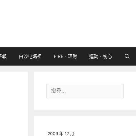
子報
白沙屯媽祖
FIRE．理財
運動．初心
搜
尋:
2009 年 12 月