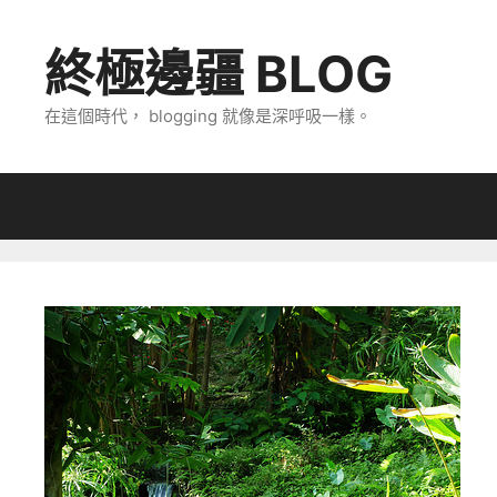
跳
至
終極邊疆 BLOG
主
要
在這個時代， blogging 就像是深呼吸一樣。
內
容