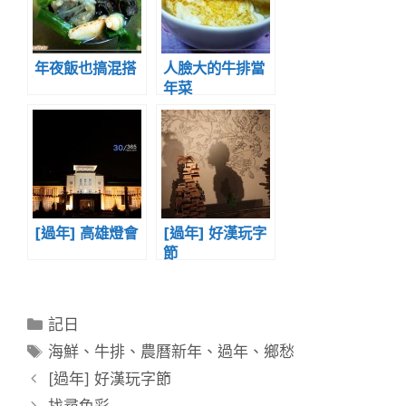
年夜飯也搞混搭
人臉大的牛排當
年菜
[過年] 高雄燈會
[過年] 好漢玩字
節
分
記日
類
標
海鮮
、
牛排
、
農曆新年
、
過年
、
鄉愁
籤
[過年] 好漢玩字節
找尋色彩