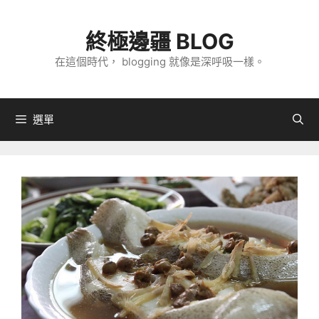
跳
至
終極邊疆 BLOG
主
在這個時代， blogging 就像是深呼吸一樣。
要
內
容
選單