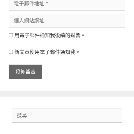
電
者
子
名
個
郵
稱
人
件
用電子郵件通知我後續的迴響。
網
地
站
址
新文章使用電子郵件通知我。
網
址
搜
尋: